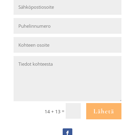
Lähetä
=
14 + 13