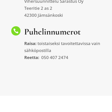
Vihersuunnittelu Sarastus Oy
Teeritie 2 as 2
42300 Jämsänkoski
Puhelinnumerot

Raisa:
toistaiseksi tavoitettavissa vain
sähköpostilla
Reetta:
050 407 2474