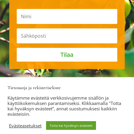
Tilaa
Tietosuoja ja rekisteriseloste
Käytämme evästeitä verkkosivujemme sisällön ja
käyttökokemuksen parantamiseksi. Klikkaamalla "Totta
2021 © Vihersuunnittelu Sarastus Oy | Sivuston
kai hyväksyn evästeet”, annat suostumuksesi kaikkiin
evästeisiin.
suunnittelu
Grafina
Evästeasetukset
Totta kai hyväksyn evästeet
Tietosuojaseloste