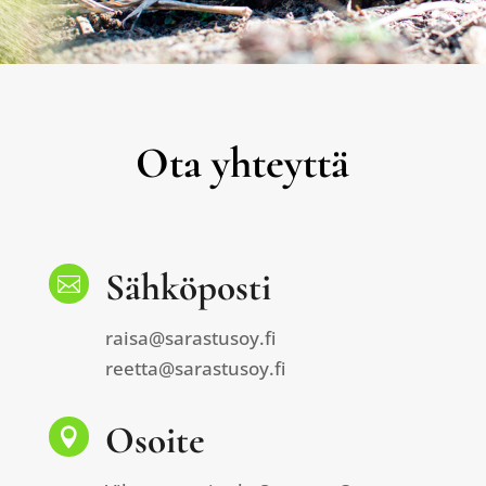
Ota yhteyttä
Sähköposti

raisa@sarastusoy.fi
reetta@sarastusoy.fi
Osoite
