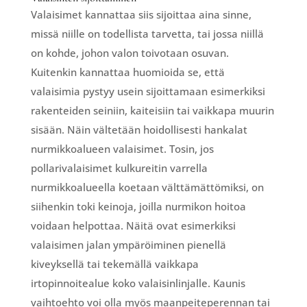
Valaisimet kannattaa siis sijoittaa aina sinne,
missä niille on todellista tarvetta, tai jossa niillä
on kohde, johon valon toivotaan osuvan.
Kuitenkin kannattaa huomioida se, että
valaisimia pystyy usein sijoittamaan esimerkiksi
rakenteiden seiniin, kaiteisiin tai vaikkapa muurin
sisään. Näin vältetään hoidollisesti hankalat
nurmikkoalueen valaisimet. Tosin, jos
pollarivalaisimet kulkureitin varrella
nurmikkoalueella koetaan välttämättömiksi, on
siihenkin toki keinoja, joilla nurmikon hoitoa
voidaan helpottaa. Näitä ovat esimerkiksi
valaisimen jalan ympäröiminen pienellä
kiveyksellä tai tekemällä vaikkapa
irtopinnoitealue koko valaisinlinjalle. Kaunis
vaihtoehto voi olla myös maanpeiteperennan tai