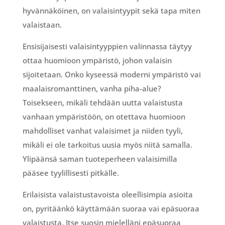
hyvännäköinen, on valaisintyypit sekä tapa miten
valaistaan.
Ensisijaisesti valaisintyyppien valinnassa täytyy
ottaa huomioon ympäristö, johon valaisin
sijoitetaan. Onko kyseessä moderni ympäristö vai
maalaisromanttinen, vanha piha-alue?
Toisekseen, mikäli tehdään uutta valaistusta
vanhaan ympäristöön, on otettava huomioon
mahdolliset vanhat valaisimet ja niiden tyyli,
mikäli ei ole tarkoitus uusia myös niitä samalla.
Ylipäänsä saman tuoteperheen valaisimilla
pääsee tyylillisesti pitkälle.
Erilaisista valaistustavoista oleellisimpia asioita
on, pyritäänkö käyttämään suoraa vai epäsuoraa
valaistusta. Itse suosin mielelläni epäsuoraa