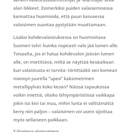
alan liikkeet. Esimerkiksi puiden valaisemisessa
kannattaa huomioida, että puun kasvaessa
valaisimen suuntaa pystytään muuttamaan.
Lisäksi kohdevalaistuksessa on huomioitava
Suomen talvi: kuinka nopeasti valo jää lumen alle.
Toisaalta, jos ei halua kohdevalon jäävän lumen
alle, on mietittävä, miltä se näyttää kesäaikaan
kun valaistusta ei tarvita: töröttääkö sen komean
männyn juurella ”upea” kaksimetrinen
metallipylväs koko kesän? Näissä tapauksissa
voikin miettiä, olisiko lähiympäristössä vaikkapa
jokin iso kivi tai muu, mihin lunta ei välttämättä
kerry niin paljon – valaisimen voi usein sijoittaa
myös sellaiseen paikkaan.
Valaisinten sijoittaminen