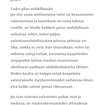
Uuden pihan mahdollisuudet
Jos olet vasta aloittamassa talon tai kesäasunnon
rakentamista ja kaivinkone on vasta tulossa
tontille, on Sinulla kaikkein paras mahdollisuus
vaikuttaa siihen, miten paljon
valaistusmahdollisuuksia pihassa jatkossa on.
Siksi, vaikka et vielä ihan tietäisikään, mihin tai
millaisia valoja haluat, kannattaa kaapeleiden
suojaputkia laittaa maahan muutamaan
oleelliseen paikkaan sähkökeskukselta lähtien.
Niiden kautta on helppo vetää kaapeleita
valaistukselle myöhemmässäkin vaiheessa ilman,
että kaikki valmiit pinnat rikkoutuvat.
Jos taas tulevien valaisinten paikat ovat jo
tiedossa, on maanrakennustöiden yhteydessä