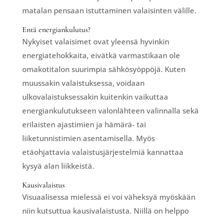
matalan pensaan istuttaminen valaisinten välille.
Entä energiankulutus?
Nykyiset valaisimet ovat yleensä hyvinkin
energiatehokkaita, eivätkä varmastikaan ole
omakotitalon suurimpia sähkösyöppöjä. Kuten
muussakin valaistuksessa, voidaan
ulkovalaistuksessakin kuitenkin vaikuttaa
energiankulutukseen valonlähteen valinnalla sekä
erilaisten ajastimien ja hämärä- tai
liiketunnistimien asentamisella. Myös
etäohjattavia valaistusjärjestelmiä kannattaa
kysyä alan liikkeistä.
Kausivalaistus
Visuaalisessa mielessä ei voi väheksyä myöskään
niin kutsuttua kausivalaistusta. Niillä on helppo