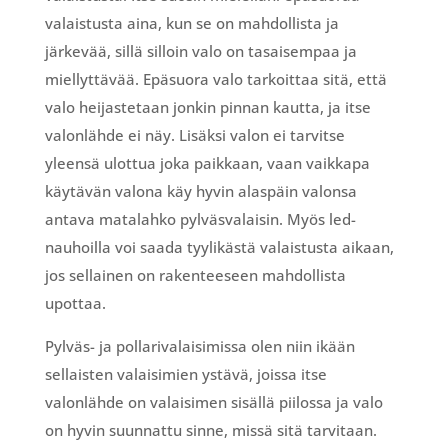
valaistusta aina, kun se on mahdollista ja
järkevää, sillä silloin valo on tasaisempaa ja
miellyttävää. Epäsuora valo tarkoittaa sitä, että
valo heijastetaan jonkin pinnan kautta, ja itse
valonlähde ei näy. Lisäksi valon ei tarvitse
yleensä ulottua joka paikkaan, vaan vaikkapa
käytävän valona käy hyvin alaspäin valonsa
antava matalahko pylväsvalaisin. Myös led-
nauhoilla voi saada tyylikästä valaistusta aikaan,
jos sellainen on rakenteeseen mahdollista
upottaa.
Pylväs- ja pollarivalaisimissa olen niin ikään
sellaisten valaisimien ystävä, joissa itse
valonlähde on valaisimen sisällä piilossa ja valo
on hyvin suunnattu sinne, missä sitä tarvitaan.