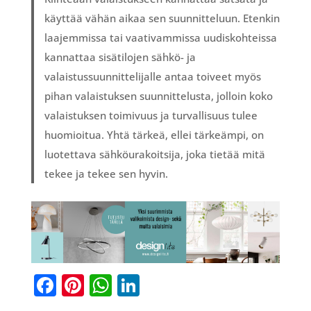
käyttää vähän aikaa sen suunnitteluun. Etenkin
laajemmissa tai vaativammissa uudiskohteissa
kannattaa sisätilojen sähkö- ja
valaistussuunnittelijalle antaa toiveet myös
pihan valaistuksen suunnittelusta, jolloin koko
valaistuksen toimivuus ja turvallisuus tulee
huomioitua. Yhtä tärkeä, ellei tärkeämpi, on
luotettava sähköurakoitsija, joka tietää mitä
tekee ja tekee sen hyvin.
F
Pi
W
Li
a
nt
h
n