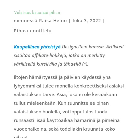
Valaistus kruunaa pihan
mennessä
Raisa Heino
|
loka 3, 2022
|
Pihasuunnittelu
Kaupallinen yhteistyö
DesignLite:n kanssa. Artikkeli
sisältää affiliate-linkkejä, jotka on merkitty
värillisellä kursiivilla ja tähdellä (*).
Iltojen hämärtyessä ja päivien käydessä yhä
lyhyemmiksi tulee monella konkreettiseksi asiaksi
valaistuksen tarve. Asia, joka ei ole kesäaikaan
tullut mieleenkään. Kun suunnittelee pihan
valaistuksen huolella, voi lopputulos tuoda
runsaasti lisää käyttöaikaa hämärinä ja pimeinä
vuodenaikoina, sekä todellakin kruunata koko
pihan!