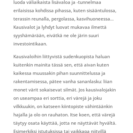
luoda väliaikaista lisävaloa ja -tunnelmaa
erilaisissa kohdissa pihassa, kuten sisääntulossa,
terassin reunalla, pergolassa, kasvihuoneessa…
Kausivalot ja lyhdyt luovat mukavaa ilmettä
syyshämärään, eivätkä ne ole järin suuri
investointikaan.
Kausivaloihin liittyvistä sudenkuopista haluan
kuitenkin mainita tässä sen, että aivan kuten
kaikessa muussakin pihan suunnittelussa ja
rakentamisessa, pätee vanha sananlasku: liian
monet värit sokaisevat silmät. Jos kausivalojakin
on useampaa eri sorttia, eri värejä ja joku
vilkkuukin, on katseen kiintopiste vähintäänkin
hajalla ja olo on rauhaton. Itse koen, että värejä
täytyy osata käyttää, jotta ne näyttävät hyvältä.
Esimerkiksi istutuksissa tai vaikkapa niityillä