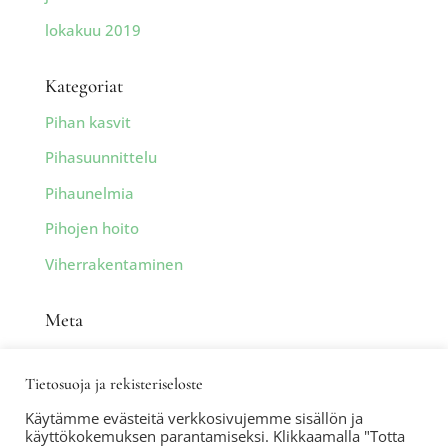
lokakuu 2019
Kategoriat
Pihan kasvit
Pihasuunnittelu
Pihaunelmia
Pihojen hoito
Viherrakentaminen
Meta
Kirjaudu sisään
Tietosuoja ja rekisteriseloste
Sisältösyöte
Käytämme evästeitä verkkosivujemme sisällön ja
Kommenttisyöte
käyttökokemuksen parantamiseksi. Klikkaamalla "Totta