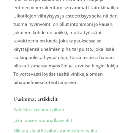
entinen viherrakentamisen ammattitaitokilpailija.
Ulkotilojen viihtyisyys ja esteettisyys sekä näiden
tuoma hyvinvointi on ollut intohimoni jo kauan.
Jokainen kohde on uniikki, mutta työssäni
tavoitteena on luoda joka tapauksessa se
käyttäjiensä unelmien piha tai puisto, joka lisää
kaikinpuolista hyvää oloa. Tässä asiassa haluan
olla auttamassa myös Sinua, arvoisa blogini lukija.
Toivottavasti löydät täältä vinkkejä omien
pihaunelmiesi toteuttamiseen!
Uusimmat artikkelit
Valaistus kruunaa pihan
Joka naisen muuriallasvinkit
Silkkaa säästöä pihasuunnittelun avulla