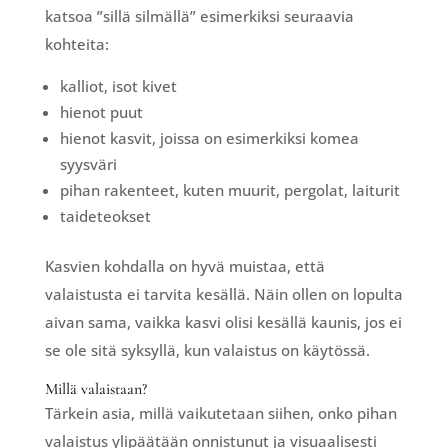
katsoa ”sillä silmällä” esimerkiksi seuraavia
kohteita:
kalliot, isot kivet
hienot puut
hienot kasvit, joissa on esimerkiksi komea
syysväri
pihan rakenteet, kuten muurit, pergolat, laiturit
taideteokset
Kasvien kohdalla on hyvä muistaa, että
valaistusta ei tarvita kesällä. Näin ollen on lopulta
aivan sama, vaikka kasvi olisi kesällä kaunis, jos ei
se ole sitä syksyllä, kun valaistus on käytössä.
Millä valaistaan?
Tärkein asia, millä vaikutetaan siihen, onko pihan
valaistus ylipäätään onnistunut ja visuaalisesti