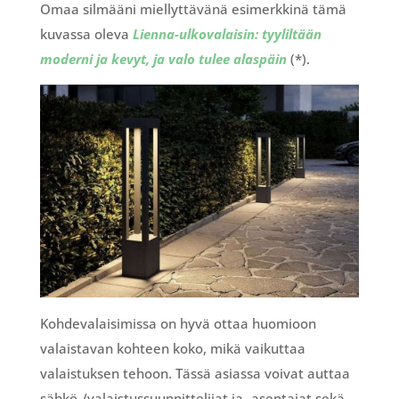
Omaa silmääni miellyttävänä esimerkkinä tämä
kuvassa oleva
Lienna-ulkovalaisin: tyyliltään
moderni ja kevyt, ja valo tulee alaspäin
(*).
Kohdevalaisimissa on hyvä ottaa huomioon
valaistavan kohteen koko, mikä vaikuttaa
valaistuksen tehoon. Tässä asiassa voivat auttaa
sähkö-/valaistussuunnittelijat ja -asentajat sekä