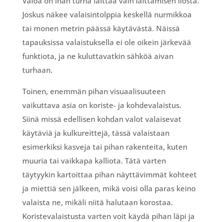
Valoa on ihan turha laittaa vain laittamisen ilosta.
Joskus näkee valaisintolppia keskellä nurmikkoa
tai monen metrin päässä käytävästä. Näissä
tapauksissa valaistuksella ei ole oikein järkevää
funktiota, ja ne kuluttavatkin sähköä aivan
turhaan.
Toinen, enemmän pihan visuaalisuuteen
vaikuttava asia on koriste- ja kohdevalaistus.
Siinä missä edellisen kohdan valot valaisevat
käytäviä ja kulkureittejä, tässä valaistaan
esimerkiksi kasveja tai pihan rakenteita, kuten
muuria tai vaikkapa kalliota. Tätä varten
täytyykin kartoittaa pihan näyttävimmät kohteet
ja miettiä sen jälkeen, mikä voisi olla paras keino
valaista ne, mikäli niitä halutaan korostaa.
Koristevalaistusta varten voit käydä pihan läpi ja