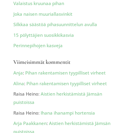
Valaistus kruunaa pihan
Joka naisen muuriallasvinkit
Silkkaa säästöä pihasuunnittelun avulla
15 pölyttäjien suosikkikasvia
Perinnepihojen kasveja
Viimeisimmät kommentit
Anja
:
Pihan rakentamisen tyypilliset virheet
Alina
:
Pihan rakentamisen tyypilliset virheet
Raisa Heino
:
Aistien herkistämistä Jämsän
puistoissa
Raisa Heino
:
Ihana ihanampi hortensia
Arja Paakkanen
:
Aistien herkistämistä Jämsän
puistoissa