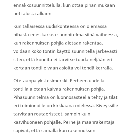
ennakkosuunnittelulla, kun ottaa pihan mukaan
heti alusta alkaen.
Kun tällaisessa uudiskohteessa on olemassa
pihasta edes karkea suunnitelma siinä vaiheessa,
kun rakennuksen pohjia aletaan rakentaa,
voidaan koko tontin käyttö suunnitella järkevästi
siten, että koneita ei tarvitse tuoda neljään eri
kertaan tontille vaan asioita voi tehdä kerralla.
Otetaanpa yksi esimerkki. Perheen uudella
tontilla aletaan kaivaa rakennuksen pohjia.
Pihasuunnitelma on luonnosasteella tehty ja tilat
eri toiminnoille on kirkkaana mielessä. Kiveyksille
tarvitaan routaeristeet, samoin kuin
kasvihuoneen pohjalle. Perhe ja maanrakentaja
sopivat, että samalla kun rakennuksen