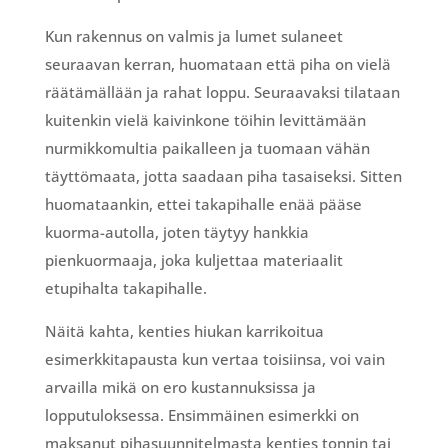
Kun rakennus on valmis ja lumet sulaneet
seuraavan kerran, huomataan että piha on vielä
räätämällään ja rahat loppu. Seuraavaksi tilataan
kuitenkin vielä kaivinkone töihin levittämään
nurmikkomultia paikalleen ja tuomaan vähän
täyttömaata, jotta saadaan piha tasaiseksi. Sitten
huomataankin, ettei takapihalle enää pääse
kuorma-autolla, joten täytyy hankkia
pienkuormaaja, joka kuljettaa materiaalit
etupihalta takapihalle.
Näitä kahta, kenties hiukan karrikoitua
esimerkkitapausta kun vertaa toisiinsa, voi vain
arvailla mikä on ero kustannuksissa ja
lopputuloksessa. Ensimmäinen esimerkki on
maksanut pihasuunnitelmasta kenties tonnin tai