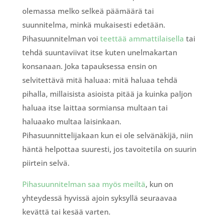
olemassa melko selkeä päämäärä tai
suunnitelma, minkä mukaisesti edetään.
Pihasuunnitelman voi
teettää ammattilaisella
tai
tehdä suuntaviivat itse kuten unelmakartan
konsanaan. Joka tapauksessa ensin on
selvitettävä mitä haluaa: mitä haluaa tehdä
pihalla, millaisista asioista pitää ja kuinka paljon
haluaa itse laittaa sormiansa multaan tai
haluaako multaa laisinkaan.
Pihasuunnittelijakaan kun ei ole selvänäkijä, niin
häntä helpottaa suuresti, jos tavoitetila on suurin
piirtein selvä.
Pihasuunnitelman saa myös meiltä
, kun on
yhteydessä hyvissä ajoin syksyllä seuraavaa
kevättä tai kesää varten.