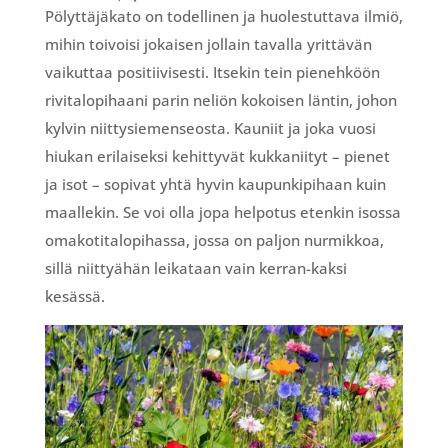
Pölyttäjäkato on todellinen ja huolestuttava ilmiö,
mihin toivoisi jokaisen jollain tavalla yrittävän
vaikuttaa positiivisesti. Itsekin tein pienehköön
rivitalopihaani parin neliön kokoisen läntin, johon
kylvin niittysiemenseosta. Kauniit ja joka vuosi
hiukan erilaiseksi kehittyvät kukkaniityt – pienet
ja isot – sopivat yhtä hyvin kaupunkipihaan kuin
maallekin. Se voi olla jopa helpotus etenkin isossa
omakotitalopihassa, jossa on paljon nurmikkoa,
sillä niittyähän leikataan vain kerran-kaksi
kesässä.