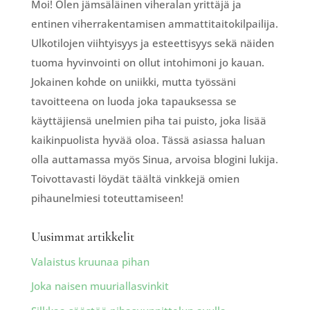
Moi! Olen jämsäläinen viheralan yrittäjä ja
entinen viherrakentamisen ammattitaitokilpailija.
Ulkotilojen viihtyisyys ja esteettisyys sekä näiden
tuoma hyvinvointi on ollut intohimoni jo kauan.
Jokainen kohde on uniikki, mutta työssäni
tavoitteena on luoda joka tapauksessa se
käyttäjiensä unelmien piha tai puisto, joka lisää
kaikinpuolista hyvää oloa. Tässä asiassa haluan
olla auttamassa myös Sinua, arvoisa blogini lukija.
Toivottavasti löydät täältä vinkkejä omien
pihaunelmiesi toteuttamiseen!
Uusimmat artikkelit
Valaistus kruunaa pihan
Joka naisen muuriallasvinkit