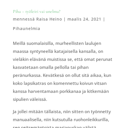
Piha – työleiri vai unelma?
mennessä
Raisa Heino
|
maalis 24, 2021
|
Pihaunelmia
Meillä suomalaisilla, murheellisten laulujen
maassa syntyneellä katajaisella kansalla, on
vieläkin elävänä muistissa se, että omat perunat
kasvatetaan omalla pellolla tai pihan
peränurkassa. Kevätkesä on ollut sitä aikaa, kun
koko lapsikatras on komennettu koivun vitsan
kanssa harventamaan porkkanaa ja kitkemään
sipulien väleissä.
Ja jollei mitään tällaista, niin sitten on työnnetty
manuaalisella, niin kutsutulla ruohonleikkurilla,
sen seitsemäntoista marjapuskan välistä