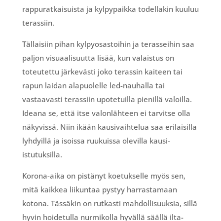
rappuratkaisuista ja kylpypaikka todellakin kuuluu
terassiin.
Tällaisiin pihan kylpyosastoihin ja terasseihin saa
paljon visuaalisuutta lisää, kun valaistus on
toteutettu järkevästi joko terassin kaiteen tai
rapun laidan alapuolelle led-nauhalla tai
vastaavasti terassiin upotetuilla pienillä valoilla.
Ideana se, että itse valonlähteen ei tarvitse olla
näkyvissä. Niin ikään kausivaihtelua saa erilaisilla
lyhdyillä ja isoissa ruukuissa olevilla kausi-
istutuksilla.
Korona-aika on pistänyt koetukselle myös sen,
mitä kaikkea liikuntaa pystyy harrastamaan
kotona. Tässäkin on rutkasti mahdollisuuksia, sillä
hyvin hoidetulla nurmikolla hyvällä säällä ilta-