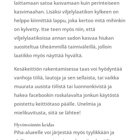
laittamaan satoa kasvamaan kuin perinteiseen
kasvimaahan. Lisäksi viljelylaatikon kylkeen on
helppo kiinnittää lappu, joka kertoo mitä mihinkin
on kylvetty. Itse teen myös niin, että
viljelylaatikoissa annan sadon kasvaa hiukan
suositeltua tiheämmillä taimiväleillä, jolloin
laatikko myös näyttää hyvältä.
Kesäkeittiön rakentamisessa taas voi hyödyntää
vanhoja tiiliä, lautoja ja sen sellaista, tai vaikka
muurata uusista tiilistä tai luonnonkivistä ja
hakea facebookin roskalavalta jonkun käytöstä
poistettu keittiötaso päälle. Unelmia ja
mielikuvitusta, siitä se lähtee!
Hyvinvoinnin keidas
Piha-alueelle voi järjestää myös tyylikkään ja