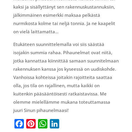
kaksi ja sisällyttänyt sen rakennuskustannuksiin,
jälkimmäinen esimerkki maksaa pelkästä
nurmikosta kolme tai neljä tonnia. Ja ne kaapelit
on vielä laittamatta…
Etukäteen suunnittelemalla voi siis säästää
isojakin summia rahaa. Pihaunelmat ovat niitä,
jotka kannattaa kiinnittää samaan suunnitelmaan
rakennuksen kanssa jos kyseessä on uudiskohde.
Vanhoissa kohteissa joitakin rajoitteita saattaa
olla, jos tila on rajallinen, mutta kaikki on
kuitenkin pääsääntöisesti ratkaistavissa. Me
olemme mielellämme mukana toteuttamassa
juuri Sinun pihaunelmaasi!
F
Pi
W
Li