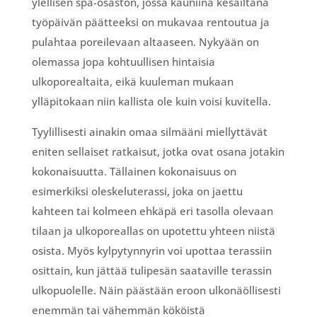
ylellisen spa-osaston, jossa kauniina kesäiltana
työpäivän päätteeksi on mukavaa rentoutua ja
pulahtaa poreilevaan altaaseen. Nykyään on
olemassa jopa kohtuullisen hintaisia
ulkoporealtaita, eikä kuuleman mukaan
ylläpitokaan niin kallista ole kuin voisi kuvitella.
Tyylillisesti ainakin omaa silmääni miellyttävät
eniten sellaiset ratkaisut, jotka ovat osana jotakin
kokonaisuutta. Tällainen kokonaisuus on
esimerkiksi oleskeluterassi, joka on jaettu
kahteen tai kolmeen ehkäpä eri tasolla olevaan
tilaan ja ulkoporeallas on upotettu yhteen niistä
osista. Myös kylpytynnyrin voi upottaa terassiin
osittain, kun jättää tulipesän saataville terassin
ulkopuolelle. Näin päästään eroon ulkonäöllisesti
enemmän tai vähemmän kököistä