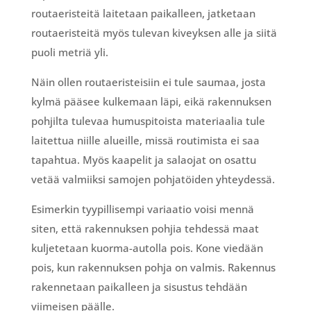
routaeristeitä laitetaan paikalleen, jatketaan
routaeristeitä myös tulevan kiveyksen alle ja siitä
puoli metriä yli.
Näin ollen routaeristeisiin ei tule saumaa, josta
kylmä pääsee kulkemaan läpi, eikä rakennuksen
pohjilta tulevaa humuspitoista materiaalia tule
laitettua niille alueille, missä routimista ei saa
tapahtua. Myös kaapelit ja salaojat on osattu
vetää valmiiksi samojen pohjatöiden yhteydessä.
Esimerkin tyypillisempi variaatio voisi mennä
siten, että rakennuksen pohjia tehdessä maat
kuljetetaan kuorma-autolla pois. Kone viedään
pois, kun rakennuksen pohja on valmis. Rakennus
rakennetaan paikalleen ja sisustus tehdään
viimeisen päälle.