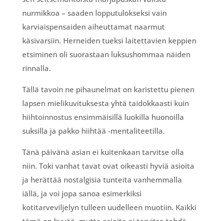
nurmikkoa – saaden lopputulokseksi vain
karviaispensaiden aiheuttamat naarmut
käsivarsiin. Herneiden tueksi laitettavien keppien
etsiminen oli suorastaan luksushommaa näiden
rinnalla.
Tällä tavoin ne pihaunelmat on karistettu pienen
lapsen mielikuvituksesta yhtä taidokkaasti kuin
hiihtoinnostus ensimmäisillä luokilla huonoilla
suksilla ja pakko hiihtää -mentaliteetilla.
Tänä päivänä asian ei kuitenkaan tarvitse olla
niin. Toki vanhat tavat ovat oikeasti hyviä asioita
ja herättää nostalgisia tunteita vanhemmalla
iällä, ja voi jopa sanoa esimerkiksi
kotitarveviljelyn tulleen uudelleen muotiin. Kaikki
tämä on hyvää, mutta asioita ei tarvitse tehdä