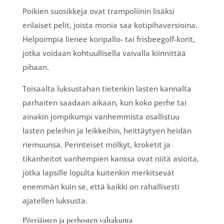
Poikien suosikkeja ovat trampoliinin lisäksi
erilaiset pelit, joista monia saa kotipihaversioina.
Helpoimpia lienee koripallo- tai frisbeegolf-korit,
jotka voidaan kohtuullisella vaivalla kiinnittää
pihaan.
Toisaalta luksustahan tietenkin lasten kannalta
parhaiten saadaan aikaan, kun koko perhe tai
ainakin jompikumpi vanhemmista osallistuu
lasten peleihin ja leikkeihin, heittäytyen heidän
riemuunsa. Perinteiset mölkyt, kroketit ja
tikanheitot vanhempien kanssa ovat niitä asioita,
jotka lapsille lopulta kuitenkin merkitsevät
enemmän kuin se, että kaikki on rahallisesti
ajatellen luksusta.
Pörriäisten ja perhosten valtakunta