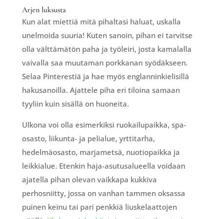
Arjen luksusta
Kun alat miettiä mitä pihaltasi haluat, uskalla
unelmoida suuria! Kuten sanoin, pihan ei tarvitse
olla välttämätön paha ja työleiri, josta kamalalla
vaivalla saa muutaman porkkanan syödäkseen.
Selaa Pinterestiä ja hae myös englanninkielisillä
hakusanoilla. Ajattele piha eri tiloina samaan
tyyliin kuin sisällä on huoneita.
Ulkona voi olla esimerkiksi ruokailupaikka, spa-
osasto, liikunta- ja pelialue, yrttitarha,
hedelmäosasto, marjametsä, nuotiopaikka ja
leikkialue. Etenkin haja-asutusalueella voidaan
ajatella pihan olevan vaikkapa kukkiva
perhosniitty, jossa on vanhan tammen oksassa
puinen keinu tai pari penkkiä liuskelaattojen