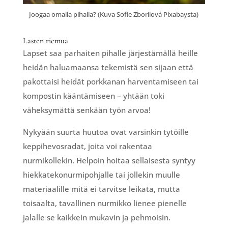
Joogaa omalla pihalla? (Kuva Sofie Zborilová Pixabaysta)
Lasten riemua
Lapset saa parhaiten pihalle järjestämällä heille
heidän haluamaansa tekemistä sen sijaan että
pakottaisi heidät porkkanan harventamiseen tai
kompostin kääntämiseen – yhtään toki
väheksymättä senkään työn arvoa!
Nykyään suurta huutoa ovat varsinkin tytöille
keppihevosradat, joita voi rakentaa
nurmikollekin. Helpoin hoitaa sellaisesta syntyy
hiekkatekonurmipohjalle tai jollekin muulle
materiaalille mitä ei tarvitse leikata, mutta
toisaalta, tavallinen nurmikko lienee pienelle
jalalle se kaikkein mukavin ja pehmoisin.