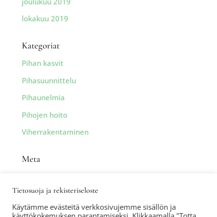
joulukuu 2019
lokakuu 2019
Kategoriat
Pihan kasvit
Pihasuunnittelu
Pihaunelmia
Pihojen hoito
Viherrakentaminen
Meta
Kirjaudu sisään
Tietosuoja ja rekisteriseloste
Sisältösyöte
Käytämme evästeitä verkkosivujemme sisällön ja
Kommenttisyöte
käyttökokemuksen parantamiseksi. Klikkaamalla "Totta