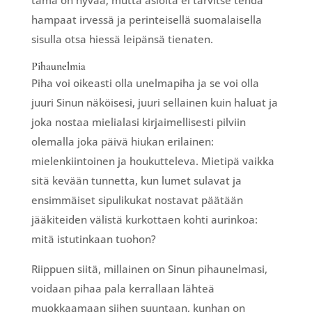
hampaat irvessä ja perinteisellä suomalaisella
sisulla otsa hiessä leipänsä tienaten.
Pihaunelmia
Piha voi oikeasti olla unelmapiha ja se voi olla
juuri Sinun näköisesi, juuri sellainen kuin haluat ja
joka nostaa mielialasi kirjaimellisesti pilviin
olemalla joka päivä hiukan erilainen:
mielenkiintoinen ja houkutteleva. Mietipä vaikka
sitä kevään tunnetta, kun lumet sulavat ja
ensimmäiset sipulikukat nostavat päätään
jääkiteiden välistä kurkottaen kohti aurinkoa:
mitä istutinkaan tuohon?
Riippuen siitä, millainen on Sinun pihaunelmasi,
voidaan pihaa pala kerrallaan lähteä
muokkaamaan siihen suuntaan, kunhan on