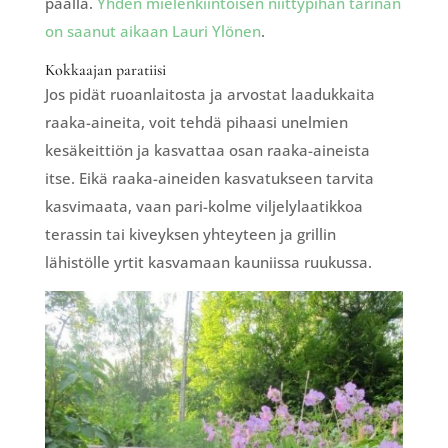
päällä.
Yhden mielenkiintoisen niittypihan tarinan
on saanut aikaan Lauri Ylönen
.
Kokkaajan paratiisi
Jos pidät ruoanlaitosta ja arvostat laadukkaita
raaka-aineita, voit tehdä pihaasi unelmien
kesäkeittiön ja kasvattaa osan raaka-aineista
itse. Eikä raaka-aineiden kasvatukseen tarvita
kasvimaata, vaan pari-kolme viljelylaatikkoa
terassin tai kiveyksen yhteyteen ja grillin
lähistölle yrtit kasvamaan kauniissa ruukussa.