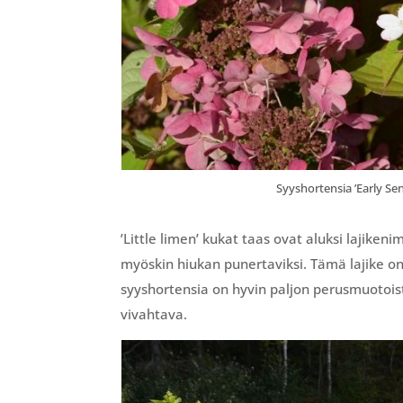
Syyshortensia ’Early Se
’Little limen’ kukat taas ovat aluksi lajike
myöskin hiukan punertaviksi. Tämä lajike on 
syyshortensia on hyvin paljon perusmuotoist
vivahtava.