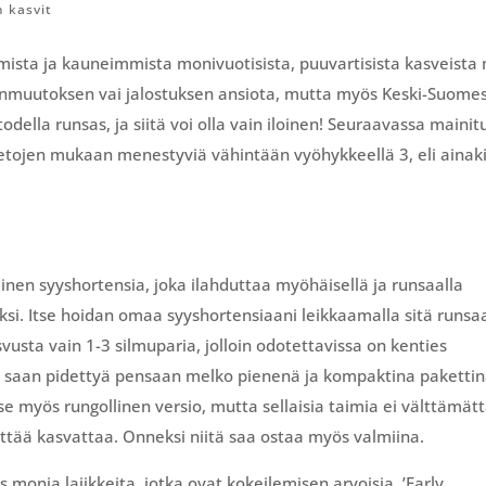
n kasvit
mista ja kauneimmista monivuotisista, puuvartisista kasveista
nmuutoksen vai jalostuksen ansiota, mutta myös Keski-Suome
della runsas, ja siitä voi olla vain iloinen! Seuraavassa mainit
tietojen mukaan menestyviä vähintään vyöhykkeellä 3, eli ainak
inen syyshortensia, joka ilahduttaa myöhäisellä ja runsaalla
ksi. Itse hoidan omaa syyshortensiaani leikkaamalla sitä runsaa
asvusta vain 1-3 silmuparia, jolloin odotettavissa on kenties
 saan pidettyä pensaan melko pienenä ja kompaktina pakettin
tse myös rungollinen versio, mutta sellaisia taimia ei välttämät
yrittää kasvattaa. Onneksi niitä saa ostaa myös valmiina.
onia lajikkeita, jotka ovat kokeilemisen arvoisia. ’Early