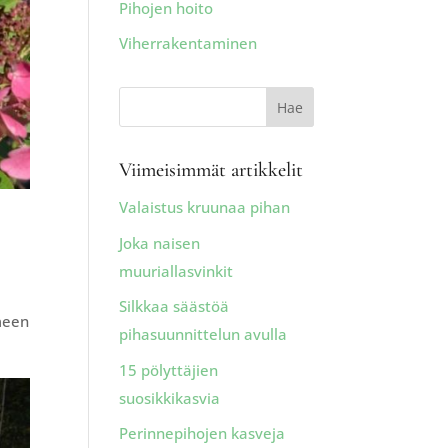
Pihojen hoito
Viherrakentaminen
Viimeisimmät artikkelit
Valaistus kruunaa pihan
Joka naisen
muuriallasvinkit
Silkkaa säästöä
imeen
pihasuunnittelun avulla
15 pölyttäjien
suosikkikasvia
Perinnepihojen kasveja