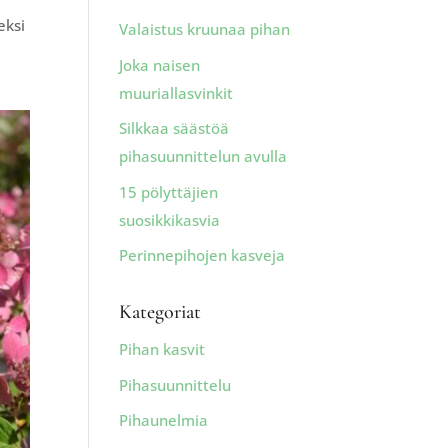
eksi
Valaistus kruunaa pihan
Joka naisen
muuriallasvinkit
Silkkaa säästöä
pihasuunnittelun avulla
15 pölyttäjien
suosikkikasvia
Perinnepihojen kasveja
Kategoriat
Pihan kasvit
Pihasuunnittelu
Pihaunelmia