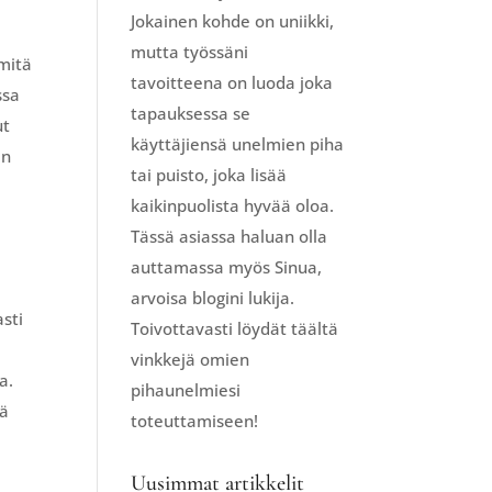
Jokainen kohde on uniikki,
mutta työssäni
 mitä
tavoitteena on luoda joka
ssa
tapauksessa se
ut
käyttäjiensä unelmien piha
in
tai puisto, joka lisää
kaikinpuolista hyvää oloa.
Tässä asiassa haluan olla
auttamassa myös Sinua,
arvoisa blogini lukija.
sti
Toivottavasti löydät täältä
vinkkejä omien
a.
pihaunelmiesi
tä
toteuttamiseen!
Uusimmat artikkelit