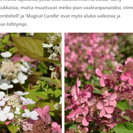
kokukkaisia, mutta muuttuvat melko pian vaaleanpunaisiksi, viim
mbshell’ ja ’Magical Candle’ ovat myös aluksi valkoisia ja
n hillitympi.