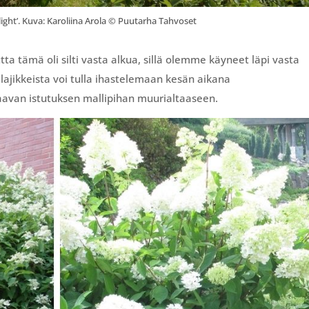
ight’. Kuva: Karoliina Arola © Puutarha Tahvoset
utta tämä oli silti vasta alkua, sillä olemme käyneet läpi vasta
lajikkeista voi tulla ihastelemaan kesän aikana
aavan istutuksen mallipihan muurialtaaseen.