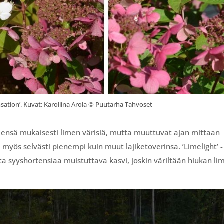
nsation’. Kuvat: Karoliina Arola © Puutarha Tahvoset
nimensä mukaisesti limen värisiä, mutta muuttuvat ajan mittaan
myös selvästi pienempi kuin muut lajiketoverinsa. ’Limelight’ -
a syyshortensiaa muistuttava kasvi, joskin väriltään hiukan l