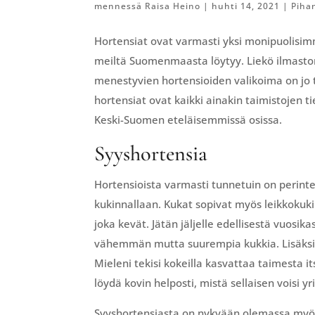
mennessä
Raisa Heino
|
huhti 14, 2021
|
Piha
Hortensiat ovat varmasti yksi monipuolisim
meiltä Suomenmaasta löytyy. Liekö ilmasto
menestyvien hortensioiden valikoima on jo to
hortensiat ovat kaikki ainakin taimistojen 
Keski-Suomen eteläisemmissä osissa.
Syyshortensia
Hortensioista varmasti tunnetuin on perinte
kukinnallaan. Kukat sopivat myös leikkokuki
joka kevät. Jätän jäljelle edellisestä vuosik
vähemmän mutta suurempia kukkia. Lisäksi
Mieleni tekisi kokeilla kasvattaa taimesta i
löydä kovin helposti, mistä sellaisen voisi 
Syyshortensiasta on nykyään olemassa myös m