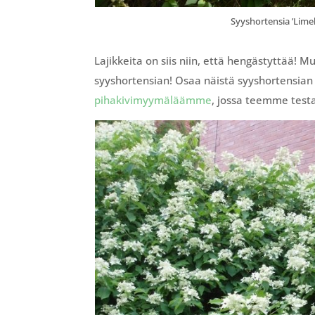
Syyshortensia ’Limel
Lajikkeita on siis niin, että hengästyttää! M
syyshortensian! Osaa näistä syyshortensian 
pihakivimyymäläämme
, jossa teemme test