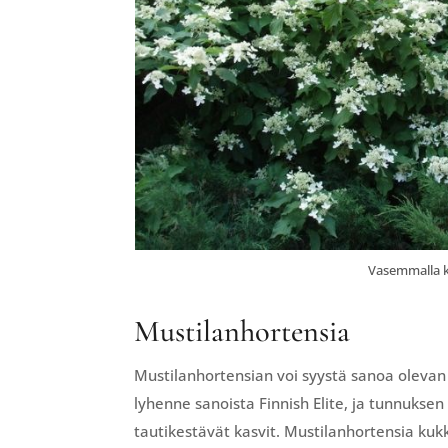
Vasemmalla k
Mustilanhortensia
Mustilanhortensian voi syystä sanoa olevan s
lyhenne sanoista Finnish Elite, ja tunnukse
tautikestävät kasvit. Mustilanhortensia kuk