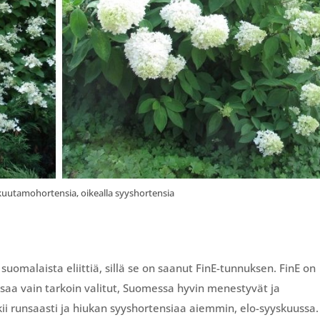
uutamohortensia, oikealla syyshortensia
uomalaista eliittiä, sillä se on saanut FinE-tunnuksen. FinE on
n saa vain tarkoin valitut, Suomessa hyvin menestyvät ja
kii runsaasti ja hiukan syyshortensiaa aiemmin, elo-syyskuussa.