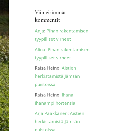
Viimeisimmät
kommentit
Anja
:
Pihan rakentamisen
tyypilliset virheet
Alina
:
Pihan rakentamisen
tyypilliset virheet
Raisa Heino
:
Aistien
herkistämistä Jämsän
puistoissa
Raisa Heino
:
Ihana
ihanampi hortensia
Arja Paakkanen
:
Aistien
herkistämistä Jämsän
puistoissa