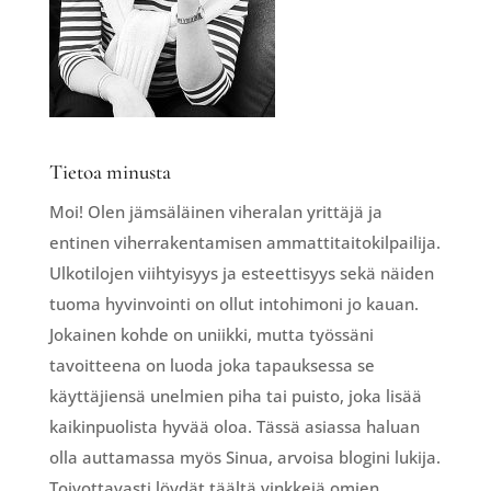
Tietoa minusta
Moi! Olen jämsäläinen viheralan yrittäjä ja
entinen viherrakentamisen ammattitaitokilpailija.
Ulkotilojen viihtyisyys ja esteettisyys sekä näiden
tuoma hyvinvointi on ollut intohimoni jo kauan.
Jokainen kohde on uniikki, mutta työssäni
tavoitteena on luoda joka tapauksessa se
käyttäjiensä unelmien piha tai puisto, joka lisää
kaikinpuolista hyvää oloa. Tässä asiassa haluan
olla auttamassa myös Sinua, arvoisa blogini lukija.
Toivottavasti löydät täältä vinkkejä omien