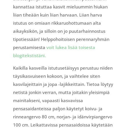
kannattaa istuttaa kasvit mieluummin hiukan
liian tiheään kuin liian harvaan. Liian harva
istutus on omiaan rikkaruohottumaan alta
aikayksikön, ja silloin on jo puutarhainnostus
tipotiessään! Helppohoitoisen perennaryhmän
perustamisesta
voit lukea lisää toisesta
blogitekstistäni.
Kaikilla kasveilla istutusetäisyys perustuu niiden
täysikasvuiseen kokoon, ja vaihtelee siten
kasvilajeittain ja jopa -lajikkeittain. Tietoa löytyy
netistä jonkin verran, mutta joitakin yleisimpiä
mainitakseni, vapaasti kasvavissa
pensasaidanteissa paljon käytetyt koivu- ja
rinneangervo 80 cm, norjan- ja idänvirpiangervo
100 cm. Leikattavissa pensasaidoissa käytetään