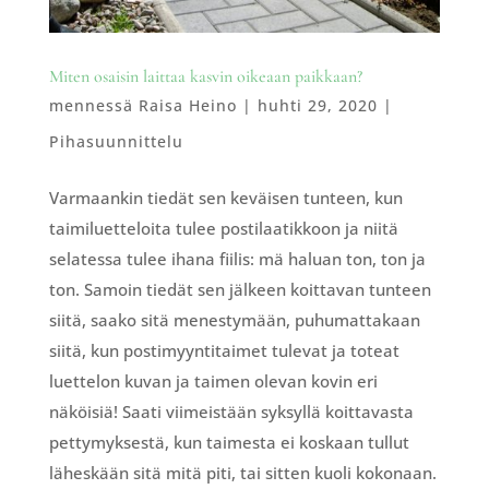
Miten osaisin laittaa kasvin oikeaan paikkaan?
mennessä
Raisa Heino
|
huhti 29, 2020
|
Pihasuunnittelu
Varmaankin tiedät sen keväisen tunteen, kun
taimiluetteloita tulee postilaatikkoon ja niitä
selatessa tulee ihana fiilis: mä haluan ton, ton ja
ton. Samoin tiedät sen jälkeen koittavan tunteen
siitä, saako sitä menestymään, puhumattakaan
siitä, kun postimyyntitaimet tulevat ja toteat
luettelon kuvan ja taimen olevan kovin eri
näköisiä! Saati viimeistään syksyllä koittavasta
pettymyksestä, kun taimesta ei koskaan tullut
läheskään sitä mitä piti, tai sitten kuoli kokonaan.