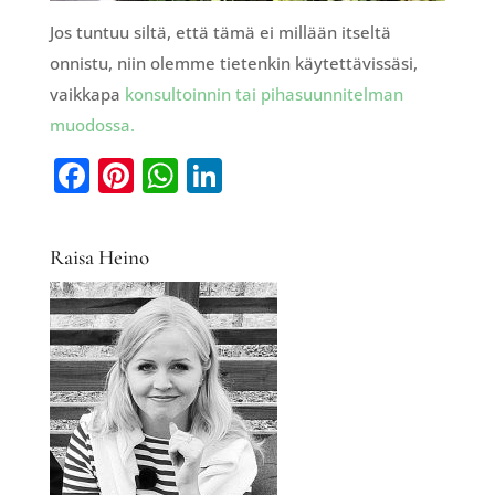
Jos tuntuu siltä, että tämä ei millään itseltä
onnistu, niin olemme tietenkin käytettävissäsi,
vaikkapa
konsultoinnin tai pihasuunnitelman
muodossa.
F
Pi
W
Li
a
nt
h
n
c
er
at
k
Raisa Heino
e
e
s
e
b
st
A
dI
o
p
n
o
p
k