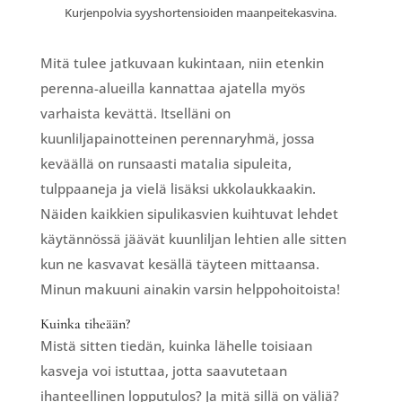
Kurjenpolvia syyshortensioiden maanpeitekasvina.
Mitä tulee jatkuvaan kukintaan, niin etenkin
perenna-alueilla kannattaa ajatella myös
varhaista kevättä. Itselläni on
kuunliljapainotteinen perennaryhmä, jossa
keväällä on runsaasti matalia sipuleita,
tulppaaneja ja vielä lisäksi ukkolaukkaakin.
Näiden kaikkien sipulikasvien kuihtuvat lehdet
käytännössä jäävät kuunliljan lehtien alle sitten
kun ne kasvavat kesällä täyteen mittaansa.
Minun makuuni ainakin varsin helppohoitoista!
Kuinka tiheään?
Mistä sitten tiedän, kuinka lähelle toisiaan
kasveja voi istuttaa, jotta saavutetaan
ihanteellinen lopputulos? Ja mitä sillä on väliä?