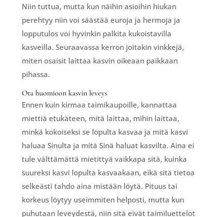
Niin tuttua, mutta kun näihin asioihin hiukan
perehtyy niin voi säästää euroja ja hermoja ja
lopputulos voi hyvinkin palkita kukoistavilla
kasveilla. Seuraavassa kerron joitakin vinkkejä,
miten osaisit laittaa kasvin oikeaan paikkaan
pihassa.
Ota huomioon kasvin leveys
Ennen kuin kirmaa taimikaupoille, kannattaa
miettiä etukäteen, mitä laittaa, mihin laittaa,
minkä kokoiseksi se lopulta kasvaa ja mitä kasvi
haluaa Sinulta ja mitä Sinä haluat kasvilta. Aina ei
tule välttämättä mietittyä vaikkapa sitä, kuinka
suureksi kasvi lopulta kasvaakaan, eikä sitä tietoa
selkeästi tahdo aina mistään löytä. Pituus tai
korkeus löytyy useimmiten helposti, mutta kun
puhutaan leveydestä, niin sitä eivät taimiluettelot