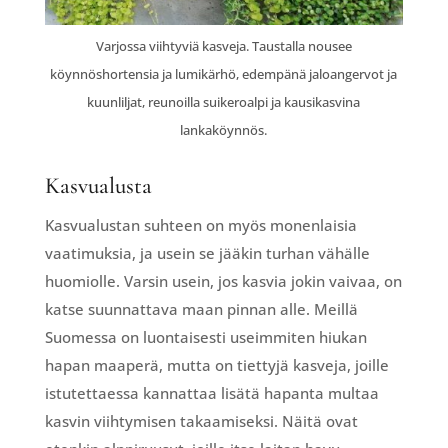
Varjossa viihtyviä kasveja. Taustalla nousee
köynnöshortensia ja lumikärhö, edempänä jaloangervot ja
kuunliljat, reunoilla suikeroalpi ja kausikasvina
lankaköynnös.
Kasvualusta
Kasvualustan suhteen on myös monenlaisia
vaatimuksia, ja usein se jääkin turhan vähälle
huomiolle. Varsin usein, jos kasvia jokin vaivaa, on
katse suunnattava maan pinnan alle. Meillä
Suomessa on luontaisesti useimmiten hiukan
hapan maaperä, mutta on tiettyjä kasveja, joille
istutettaessa kannattaa lisätä hapanta multaa
kasvin viihtymisen takaamiseksi. Näitä ovat