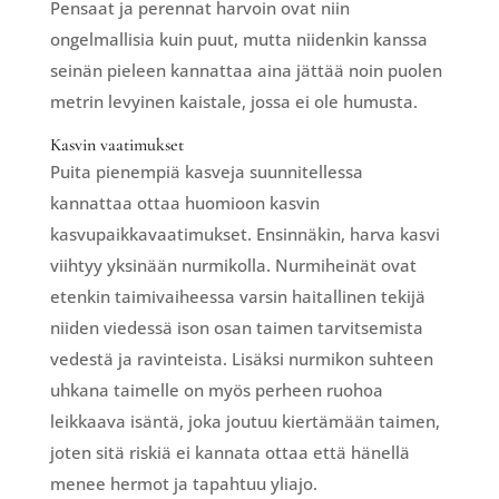
Pensaat ja perennat harvoin ovat niin
ongelmallisia kuin puut, mutta niidenkin kanssa
seinän pieleen kannattaa aina jättää noin puolen
metrin levyinen kaistale, jossa ei ole humusta.
Kasvin vaatimukset
Puita pienempiä kasveja suunnitellessa
kannattaa ottaa huomioon kasvin
kasvupaikkavaatimukset. Ensinnäkin, harva kasvi
viihtyy yksinään nurmikolla. Nurmiheinät ovat
etenkin taimivaiheessa varsin haitallinen tekijä
niiden viedessä ison osan taimen tarvitsemista
vedestä ja ravinteista. Lisäksi nurmikon suhteen
uhkana taimelle on myös perheen ruohoa
leikkaava isäntä, joka joutuu kiertämään taimen,
joten sitä riskiä ei kannata ottaa että hänellä
menee hermot ja tapahtuu yliajo.