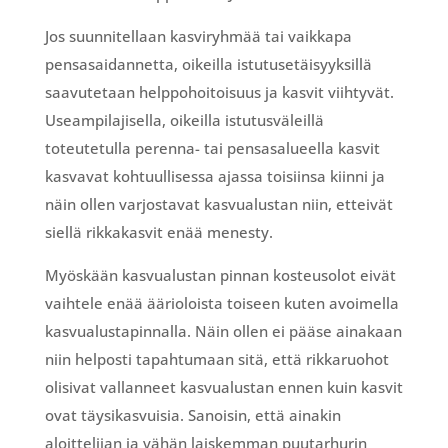
Jos suunnitellaan kasviryhmää tai vaikkapa
pensasaidannetta, oikeilla istutusetäisyyksillä
saavutetaan helppohoitoisuus ja kasvit viihtyvät.
Useampilajisella, oikeilla istutusväleillä
toteutetulla perenna- tai pensasalueella kasvit
kasvavat kohtuullisessa ajassa toisiinsa kiinni ja
näin ollen varjostavat kasvualustan niin, etteivät
siellä rikkakasvit enää menesty.
Myöskään kasvualustan pinnan kosteusolot eivät
vaihtele enää äärioloista toiseen kuten avoimella
kasvualustapinnalla. Näin ollen ei pääse ainakaan
niin helposti tapahtumaan sitä, että rikkaruohot
olisivat vallanneet kasvualustan ennen kuin kasvit
ovat täysikasvuisia. Sanoisin, että ainakin
aloittelijan ja vähän laiskemman puutarhurin