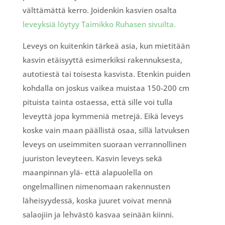
välttämättä kerro. Joidenkin kasvien osalta
leveyksiä löytyy Taimikko Ruhasen sivuilta.
Leveys on kuitenkin tärkeä asia, kun mietitään
kasvin etäisyyttä esimerkiksi rakennuksesta,
autotiestä tai toisesta kasvista. Etenkin puiden
kohdalla on joskus vaikea muistaa 150-200 cm
pituista tainta ostaessa, että sille voi tulla
leveyttä jopa kymmeniä metrejä. Eikä leveys
koske vain maan päällistä osaa, sillä latvuksen
leveys on useimmiten suoraan verrannollinen
juuriston leveyteen. Kasvin leveys sekä
maanpinnan ylä- että alapuolella on
ongelmallinen nimenomaan rakennusten
läheisyydessä, koska juuret voivat mennä
salaojiin ja lehvästö kasvaa seinään kiinni.