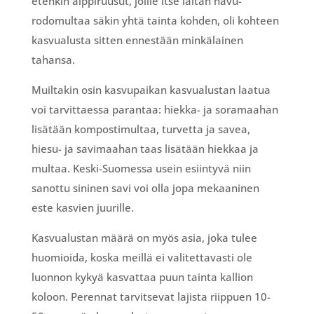
etenkin alppiruusut, joille itse laitan havu-
rodomultaa säkin yhtä tainta kohden, oli kohteen
kasvualusta sitten ennestään minkälainen
tahansa.
Muiltakin osin kasvupaikan kasvualustan laatua
voi tarvittaessa parantaa: hiekka- ja soramaahan
lisätään kompostimultaa, turvetta ja savea,
hiesu- ja savimaahan taas lisätään hiekkaa ja
multaa. Keski-Suomessa usein esiintyvä niin
sanottu sininen savi voi olla jopa mekaaninen
este kasvien juurille.
Kasvualustan määrä on myös asia, joka tulee
huomioida, koska meillä ei valitettavasti ole
luonnon kykyä kasvattaa puun tainta kallion
koloon. Perennat tarvitsevat lajista riippuen 10-