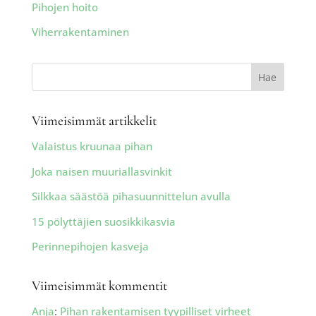
Pihojen hoito
Viherrakentaminen
Viimeisimmät artikkelit
Valaistus kruunaa pihan
Joka naisen muuriallasvinkit
Silkkaa säästöä pihasuunnittelun avulla
15 pölyttäjien suosikkikasvia
Perinnepihojen kasveja
Viimeisimmät kommentit
Anja
:
Pihan rakentamisen tyypilliset virheet