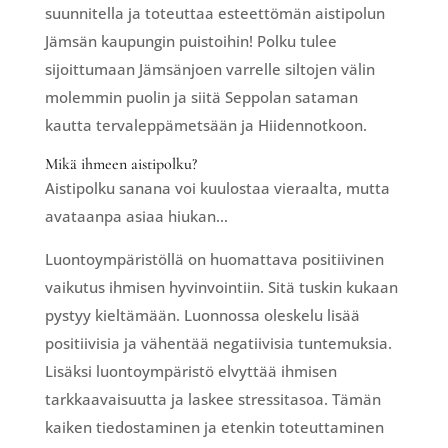
suunnitella ja toteuttaa esteettömän aistipolun
Jämsän kaupungin puistoihin! Polku tulee
sijoittumaan Jämsänjoen varrelle siltojen välin
molemmin puolin ja siitä Seppolan sataman
kautta tervaleppämetsään ja Hiidennotkoon.
Mikä ihmeen aistipolku?
Aistipolku sanana voi kuulostaa vieraalta, mutta
avataanpa asiaa hiukan…
Luontoympäristöllä on huomattava positiivinen
vaikutus ihmisen hyvinvointiin. Sitä tuskin kukaan
pystyy kieltämään. Luonnossa oleskelu lisää
positiivisia ja vähentää negatiivisia tuntemuksia.
Lisäksi luontoympäristö elvyttää ihmisen
tarkkaavaisuutta ja laskee stressitasoa. Tämän
kaiken tiedostaminen ja etenkin toteuttaminen