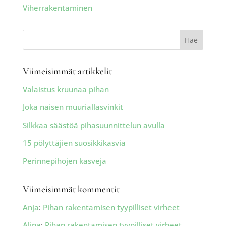
Viherrakentaminen
Viimeisimmät artikkelit
Valaistus kruunaa pihan
Joka naisen muuriallasvinkit
Silkkaa säästöä pihasuunnittelun avulla
15 pölyttäjien suosikkikasvia
Perinnepihojen kasveja
Viimeisimmät kommentit
Anja
:
Pihan rakentamisen tyypilliset virheet
Alina
:
Pihan rakentamisen tyypilliset virheet