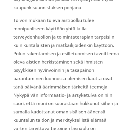
kaupunkisuunnistuksen pohjana.
Toivon mukaan tuleva aistipolku tulee
monipuoliseen käyttöön yhtä lailla
terveydenhuollon ja toimintaterapian tarpeisiin
kuin kuntalaisten ja matkailijoidenkin käyttöön.
Polun rakentamisen ja esilletuomisen tavoitteena
oleva aistien herkistäminen sekä ihmisten
psyykkisen hyvinvoinnin ja tasapainon
parantaminen luonnossa olemisen kautta ovat
tänä päivänä äärimmäisen tärkeitä teemoja.
Nykypäivän informaatio- ja ärsyketulva on niin
suuri, että moni on suorastaan hukkunut siihen ja
samalla kadottanut oman sisäisen äänensä
kuuntelun taidon ja merkityksellistä elämää
varten tarvittava tietoinen läsnäolo on