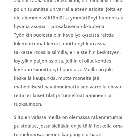
asunut täällä lähes koko ikäni, on minullekin tullut
polun suunnittelun varrella eteen asioita, joita en
ole aiemmin välttämättä ymmärtänyt hahmottaa
hyvänä asiana – jämsäläisenä rikkautena.
Työnikin puolesta olin kävellyt kyseistä reittiä
lukemattomat kerrat, mutta nyt kun asiaa
tarkasteli toisilla silmillä, eri aisteihin keskittyen,
löytyikin paljon asioita, joihin ei ollut kenties
koskaan kiinnittänyt huomiota. Meillä on joki
keskellä kaupunkia, mutta monelta jää
mahdollisesti havainnoimatta sen varrella olevan
reitin erilaiset tilat ja tunnelmat äänineen ja
tuoksuineen.
Siltojen välissä meillä on olemassa rakennetumpi
puistoalue, jossa sielläkin on jo tällä hetkellä oma
tunnelmansa: pienen kaupungin urbaani