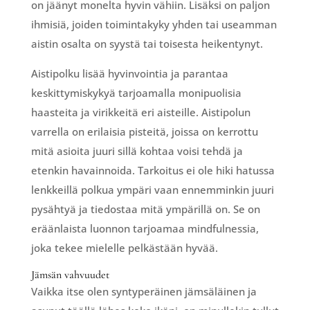
on jäänyt monelta hyvin vähiin. Lisäksi on paljon
ihmisiä, joiden toimintakyky yhden tai useamman
aistin osalta on syystä tai toisesta heikentynyt.
Aistipolku lisää hyvinvointia ja parantaa
keskittymiskykyä tarjoamalla monipuolisia
haasteita ja virikkeitä eri aisteille. Aistipolun
varrella on erilaisia pisteitä, joissa on kerrottu
mitä asioita juuri sillä kohtaa voisi tehdä ja
etenkin havainnoida. Tarkoitus ei ole hiki hatussa
lenkkeillä polkua ympäri vaan ennemminkin juuri
pysähtyä ja tiedostaa mitä ympärillä on. Se on
eräänlaista luonnon tarjoamaa mindfulnessia,
joka tekee mielelle pelkästään hyvää.
Jämsän vahvuudet
Vaikka itse olen syntyperäinen jämsäläinen ja