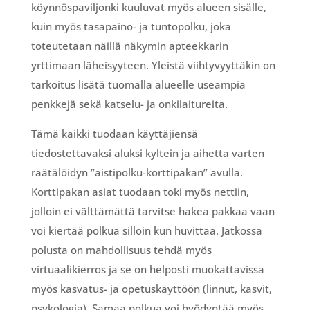
köynnöspaviljonki kuuluvat myös alueen sisälle,
kuin myös tasapaino- ja tuntopolku, joka
toteutetaan näillä näkymin apteekkarin
yrttimaan läheisyyteen. Yleistä viihtyvyyttäkin on
tarkoitus lisätä tuomalla alueelle useampia
penkkejä sekä katselu- ja onkilaitureita.
Tämä kaikki tuodaan käyttäjiensä
tiedostettavaksi aluksi kyltein ja aihetta varten
räätälöidyn ”aistipolku-korttipakan” avulla.
Korttipakan asiat tuodaan toki myös nettiin,
jolloin ei välttämättä tarvitse hakea pakkaa vaan
voi kiertää polkua silloin kun huvittaa. Jatkossa
polusta on mahdollisuus tehdä myös
virtuaalikierros ja se on helposti muokattavissa
myös kasvatus- ja opetuskäyttöön (linnut, kasvit,
psykologia). Samaa polkua voi hyödyntää myös