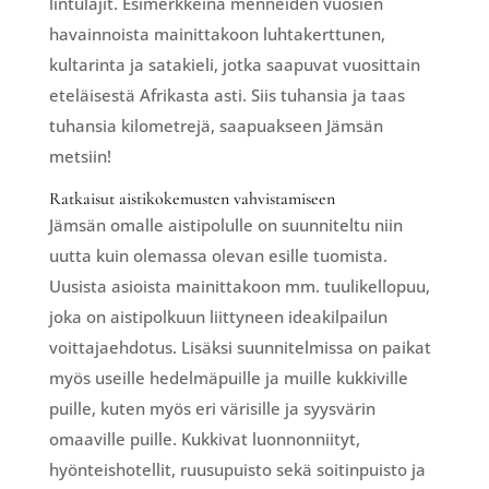
lintulajit. Esimerkkeinä menneiden vuosien
havainnoista mainittakoon luhtakerttunen,
kultarinta ja satakieli, jotka saapuvat vuosittain
eteläisestä Afrikasta asti. Siis tuhansia ja taas
tuhansia kilometrejä, saapuakseen Jämsän
metsiin!
Ratkaisut aistikokemusten vahvistamiseen
Jämsän omalle aistipolulle on suunniteltu niin
uutta kuin olemassa olevan esille tuomista.
Uusista asioista mainittakoon mm. tuulikellopuu,
joka on aistipolkuun liittyneen ideakilpailun
voittajaehdotus. Lisäksi suunnitelmissa on paikat
myös useille hedelmäpuille ja muille kukkiville
puille, kuten myös eri värisille ja syysvärin
omaaville puille. Kukkivat luonnonniityt,
hyönteishotellit, ruusupuisto sekä soitinpuisto ja