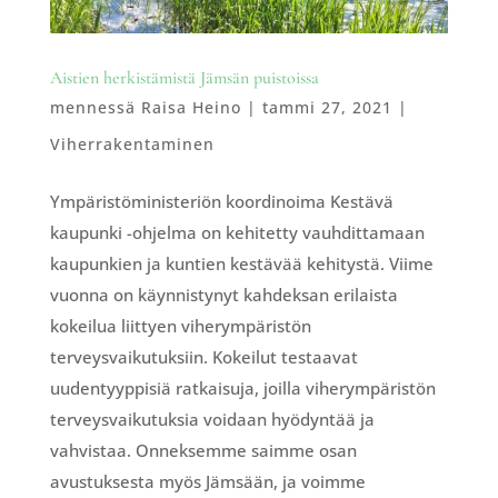
Aistien herkistämistä Jämsän puistoissa
mennessä
Raisa Heino
|
tammi 27, 2021
|
Viherrakentaminen
Ympäristöministeriön koordinoima Kestävä
kaupunki -ohjelma on kehitetty vauhdittamaan
kaupunkien ja kuntien kestävää kehitystä. Viime
vuonna on käynnistynyt kahdeksan erilaista
kokeilua liittyen viherympäristön
terveysvaikutuksiin. Kokeilut testaavat
uudentyyppisiä ratkaisuja, joilla viherympäristön
terveysvaikutuksia voidaan hyödyntää ja
vahvistaa. Onneksemme saimme osan
avustuksesta myös Jämsään, ja voimme