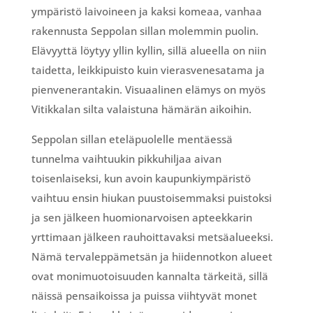
ympäristö laivoineen ja kaksi komeaa, vanhaa
rakennusta Seppolan sillan molemmin puolin.
Elävyyttä löytyy yllin kyllin, sillä alueella on niin
taidetta, leikkipuisto kuin vierasvenesatama ja
pienvenerantakin. Visuaalinen elämys on myös
Vitikkalan silta valaistuna hämärän aikoihin.
Seppolan sillan eteläpuolelle mentäessä
tunnelma vaihtuukin pikkuhiljaa aivan
toisenlaiseksi, kun avoin kaupunkiympäristö
vaihtuu ensin hiukan puustoisemmaksi puistoksi
ja sen jälkeen huomionarvoisen apteekkarin
yrttimaan jälkeen rauhoittavaksi metsäalueeksi.
Nämä tervaleppämetsän ja hiidennotkon alueet
ovat monimuotoisuuden kannalta tärkeitä, sillä
näissä pensaikoissa ja puissa viihtyvät monet