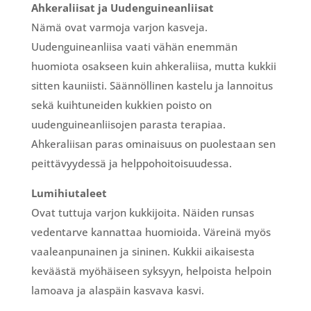
Ahkeraliisat ja Uudenguineanliisat
Nämä ovat varmoja varjon kasveja.
Uudenguineanliisa vaati vähän enemmän
huomiota osakseen kuin ahkeraliisa, mutta kukkii
sitten kauniisti. Säännöllinen kastelu ja lannoitus
sekä kuihtuneiden kukkien poisto on
uudenguineanliisojen parasta terapiaa.
Ahkeraliisan paras ominaisuus on puolestaan sen
peittävyydessä ja helppohoitoisuudessa.
Lumihiutaleet
Ovat tuttuja varjon kukkijoita. Näiden runsas
vedentarve kannattaa huomioida. Väreinä myös
vaaleanpunainen ja sininen. Kukkii aikaisesta
keväästä myöhäiseen syksyyn, helpoista helpoin
lamoava ja alaspäin kasvava kasvi.