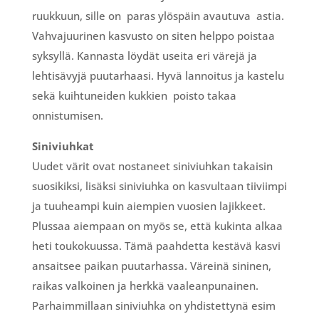
ruukkuun, sille on paras ylöspäin avautuva astia.
Vahvajuurinen kasvusto on siten helppo poistaa
syksyllä. Kannasta löydät useita eri värejä ja
lehtisävyjä puutarhaasi. Hyvä lannoitus ja kastelu
sekä kuihtuneiden kukkien poisto takaa
onnistumisen.
Siniviuhkat
Uudet värit ovat nostaneet siniviuhkan takaisin
suosikiksi, lisäksi siniviuhka on kasvultaan tiiviimpi
ja tuuheampi kuin aiempien vuosien lajikkeet.
Plussaa aiempaan on myös se, että kukinta alkaa
heti toukokuussa. Tämä paahdetta kestävä kasvi
ansaitsee paikan puutarhassa. Väreinä sininen,
raikas valkoinen ja herkkä vaaleanpunainen.
Parhaimmillaan siniviuhka on yhdistettynä esim