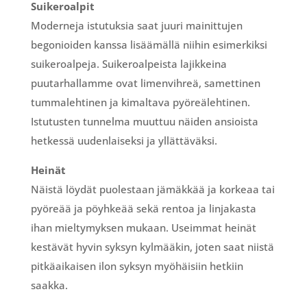
Suikeroalpit
Moderneja istutuksia saat juuri mainittujen
begonioiden kanssa lisäämällä niihin esimerkiksi
suikeroalpeja. Suikeroalpeista lajikkeina
puutarhallamme ovat limenvihreä, samettinen
tummalehtinen ja kimaltava pyöreälehtinen.
Istutusten tunnelma muuttuu näiden ansioista
hetkessä uudenlaiseksi ja yllättäväksi.
Heinät
Näistä löydät puolestaan jämäkkää ja korkeaa tai
pyöreää ja pöyhkeää sekä rentoa ja linjakasta
ihan mieltymyksen mukaan. Useimmat heinät
kestävät hyvin syksyn kylmääkin, joten saat niistä
pitkäaikaisen ilon syksyn myöhäisiin hetkiin
saakka.