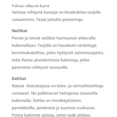
Valossa viihtyvät kasvit
Valossa viihtyviä kasveja on kesäkukista tarjolla
runsaimmin. Tässä joitakin poimintoja.
Neilikat
Pienet ja sievät neilikat hurmaavat ahkeralla
kukinnallaan. Tarjolla on hauskasti väritettyjä
kerrottukukallisia, jotka hyötyvät sateensuojasta,
sekä ihania yksinkertaisia kukintoja, jotka
paremmin viihtyvät taivasalla.
Dahliat
Näissä ilostuttajissa on koko- ja värivaihtoehtoja
runsaasti. Ne palkitsevat hoitajansa tasaisella
kukinnalla. Dahlia on monikäyttöinen
parvekkeilla, penkeissä ja suurissa ruukuissa.
Poista kukinnot ajoissa, jottei sade piiskaa