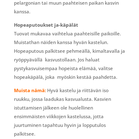
pelargonian tai muun paahteisen paikan kasvin
kanssa.
Hopeaputoukset ja-käpälät
Tuovat mukavaa vaihtelua paahteisille paikoille.
Muistathan näiden kanssa hyvän kastelun.
Hopeaputous palkitsee pehmeällä, kimaltavalla ja
ryöppyävällä kasvustollaan. Jos haluat
pystykasvuisempaa hopeista elämää, valitse
hopeakäpälä, joka myöskin kestää paahdetta.
Muista nämä:
Hyvä kastelu ja riittävän iso
ruukku, jossa laadukas kasvualusta. Kasvien
istuttamisen jälkeen ole huolellinen
ensimmäisten viikkojen kastelussa, jotta
juurtuminen tapahtuu hyvin ja lopputulos
palkitsee.