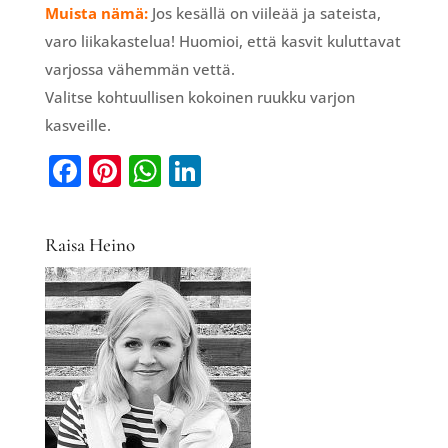
Muista nämä:
Jos kesällä on viileää ja sateista,
varo liikakastelua! Huomioi, että kasvit kuluttavat
varjossa vähemmän vettä.
Valitse kohtuullisen kokoinen ruukku varjon
kasveille.
F
Pi
W
Li
a
nt
h
n
c
er
at
k
Raisa Heino
e
e
s
e
b
st
A
dI
o
p
n
o
p
k