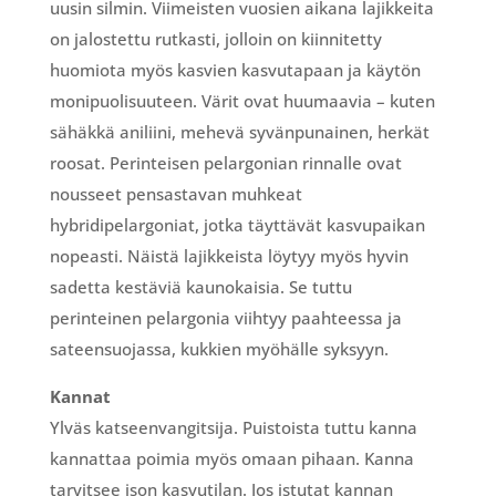
uusin silmin. Viimeisten vuosien aikana lajikkeita
on jalostettu rutkasti, jolloin on kiinnitetty
huomiota myös kasvien kasvutapaan ja käytön
monipuolisuuteen. Värit ovat huumaavia – kuten
sähäkkä aniliini, mehevä syvänpunainen, herkät
roosat. Perinteisen pelargonian rinnalle ovat
nousseet pensastavan muhkeat
hybridipelargoniat, jotka täyttävät kasvupaikan
nopeasti. Näistä lajikkeista löytyy myös hyvin
sadetta kestäviä kaunokaisia. Se tuttu
perinteinen pelargonia viihtyy paahteessa ja
sateensuojassa, kukkien myöhälle syksyyn.
Kannat
Ylväs katseenvangitsija. Puistoista tuttu kanna
kannattaa poimia myös omaan pihaan. Kanna
tarvitsee ison kasvutilan. Jos istutat kannan