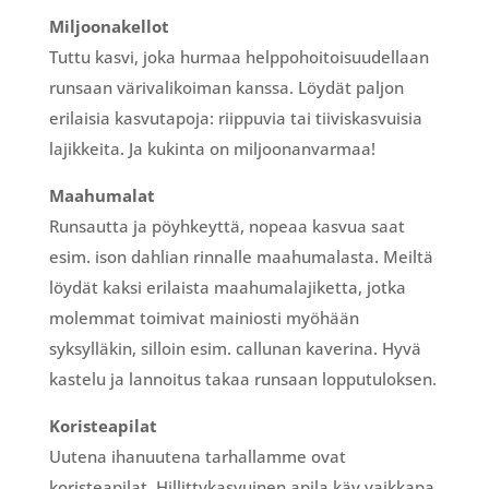
Miljoonakellot
Tuttu kasvi, joka hurmaa helppohoitoisuudellaan
runsaan värivalikoiman kanssa. Löydät paljon
erilaisia kasvutapoja: riippuvia tai tiiviskasvuisia
lajikkeita. Ja kukinta on miljoonanvarmaa!
Maahumalat
Runsautta ja pöyhkeyttä, nopeaa kasvua saat
esim. ison dahlian rinnalle maahumalasta. Meiltä
löydät kaksi erilaista maahumalajiketta, jotka
molemmat toimivat mainiosti myöhään
syksylläkin, silloin esim. callunan kaverina. Hyvä
kastelu ja lannoitus takaa runsaan lopputuloksen.
Koristeapilat
Uutena ihanuutena tarhallamme ovat
koristeapilat. Hillittykasvuinen apila käy vaikkapa