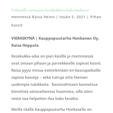
Valinnalla varmuutta kesäkukkien kukoistukseen
mennessä
Raisa Heino
|
touko 5, 2021
|
Pihan
kasvit
VIERASKYNÄ | Kauppapuutarha Honkanen Oy,
Kaisa Hoppula
Kesäkukka-aika on pian käsillä ja mietinnässä
ovat omaan pihaan ja parvekkeelle sopivat kasvit.
Raisa pyysi minua esittelemään eri kasvupaikoille
sopivia kasveja – sekä tuttuja että hieman
uudempia tulokkaita. Kasvivalintaan kannattaa
kiinnittää ostovaiheessa huomiota, sillä siten
niistä saa helpoiten iloa koko kesäksi.
Meillä täällä Kauppapuutarha Honkasella on