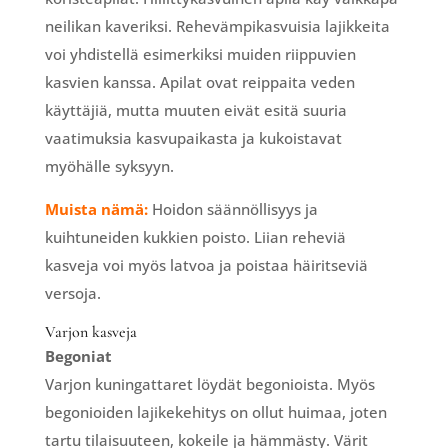
neilikan kaveriksi. Rehevämpikasvuisia lajikkeita
voi yhdistellä esimerkiksi muiden riippuvien
kasvien kanssa. Apilat ovat reippaita veden
käyttäjiä, mutta muuten eivät esitä suuria
vaatimuksia kasvupaikasta ja kukoistavat
myöhälle syksyyn.
Muista nämä:
Hoidon säännöllisyys ja
kuihtuneiden kukkien poisto. Liian reheviä
kasveja voi myös latvoa ja poistaa häiritseviä
versoja.
Varjon kasveja
Begoniat
Varjon kuningattaret löydät begonioista. Myös
begonioiden lajikekehitys on ollut huimaa, joten
tartu tilaisuuteen, kokeile ja hämmästy. Värit