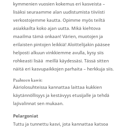
kymmenien vuosien kokemus eri kasveista –
lisäksi seuraamme alan uudistumista tiiviisti
verkostojemme kautta. Opimme myös teiltä
asiakkailta koko ajan uutta. Mikä kiehtova
maailma tämä onkaan! Värien, muotojen ja
erilaisten pintojen leikkiä! Aloittelijakin pääsee
helposti alkuun vinkkiemme avulla, kysy siis
rohkeasti lisää meillä käydessäsi. Tässä sitten
näitä eri kasvupaikkojen parhaita – herkkuja siis.
Paahteen kasvit:
Ääriolosuhteissa kannattaa laittaa kukkien
käytännöllisyys ja kestävyys etusijalle ja tehdä
lajivalinnat sen mukaan.
Pelargoniat
Tuttu ja tunnettu kasvi, jota kannattaa katsoa