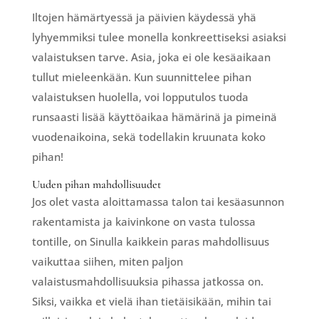
Iltojen hämärtyessä ja päivien käydessä yhä
lyhyemmiksi tulee monella konkreettiseksi asiaksi
valaistuksen tarve. Asia, joka ei ole kesäaikaan
tullut mieleenkään. Kun suunnittelee pihan
valaistuksen huolella, voi lopputulos tuoda
runsaasti lisää käyttöaikaa hämärinä ja pimeinä
vuodenaikoina, sekä todellakin kruunata koko
pihan!
Uuden pihan mahdollisuudet
Jos olet vasta aloittamassa talon tai kesäasunnon
rakentamista ja kaivinkone on vasta tulossa
tontille, on Sinulla kaikkein paras mahdollisuus
vaikuttaa siihen, miten paljon
valaistusmahdollisuuksia pihassa jatkossa on.
Siksi, vaikka et vielä ihan tietäisikään, mihin tai