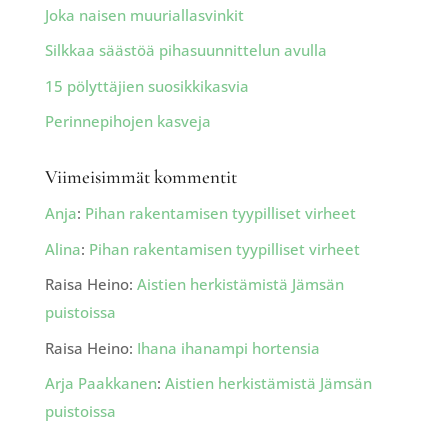
Joka naisen muuriallasvinkit
Silkkaa säästöä pihasuunnittelun avulla
15 pölyttäjien suosikkikasvia
Perinnepihojen kasveja
Viimeisimmät kommentit
Anja
:
Pihan rakentamisen tyypilliset virheet
Alina
:
Pihan rakentamisen tyypilliset virheet
Raisa Heino
:
Aistien herkistämistä Jämsän
puistoissa
Raisa Heino
:
Ihana ihanampi hortensia
Arja Paakkanen
:
Aistien herkistämistä Jämsän
puistoissa