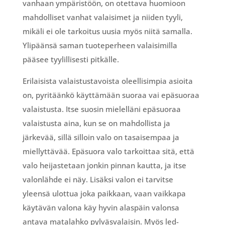
vanhaan ympäristöön, on otettava huomioon
mahdolliset vanhat valaisimet ja niiden tyyli,
mikäli ei ole tarkoitus uusia myös niitä samalla.
Ylipäänsä saman tuoteperheen valaisimilla
pääsee tyylillisesti pitkälle.
Erilaisista valaistustavoista oleellisimpia asioita
on, pyritäänkö käyttämään suoraa vai epäsuoraa
valaistusta. Itse suosin mielelläni epäsuoraa
valaistusta aina, kun se on mahdollista ja
järkevää, sillä silloin valo on tasaisempaa ja
miellyttävää. Epäsuora valo tarkoittaa sitä, että
valo heijastetaan jonkin pinnan kautta, ja itse
valonlähde ei näy. Lisäksi valon ei tarvitse
yleensä ulottua joka paikkaan, vaan vaikkapa
käytävän valona käy hyvin alaspäin valonsa
antava matalahko pylväsvalaisin. Myös led-