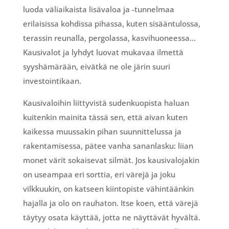
luoda väliaikaista lisävaloa ja -tunnelmaa
erilaisissa kohdissa pihassa, kuten sisääntulossa,
terassin reunalla, pergolassa, kasvihuoneessa…
Kausivalot ja lyhdyt luovat mukavaa ilmettä
syyshämärään, eivätkä ne ole järin suuri
investointikaan.
Kausivaloihin liittyvistä sudenkuopista haluan
kuitenkin mainita tässä sen, että aivan kuten
kaikessa muussakin pihan suunnittelussa ja
rakentamisessa, pätee vanha sananlasku: liian
monet värit sokaisevat silmät. Jos kausivalojakin
on useampaa eri sorttia, eri värejä ja joku
vilkkuukin, on katseen kiintopiste vähintäänkin
hajalla ja olo on rauhaton. Itse koen, että värejä
täytyy osata käyttää, jotta ne näyttävät hyvältä.