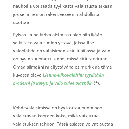
nauhoilla voi saada tyylikästä valaistusta aikaan,
jos sellainen on rakenteeseen mahdollista
upottaa.
Pylväs- ja pollarivalaisimissa olen niin ikään
sellaisten valaisimien ystävä, joissa itse
valonlähde on valaisimen sisällä piilossa ja valo
on hyvin suunnattu sinne, missä sitä tarvitaan.
Omaa silmääni miellyttävänä esimerkkinä tämä
kuvassa oleva
Lienna-ulkovalaisin: tyyliltään
moderni ja kevyt, ja valo tulee alaspäin
(*).
Kohdevalaisimissa on hyvä ottaa huomioon
valaistavan kohteen koko, mikä vaikuttaa
valaistuksen tehoon. Tässä asiassa voivat auttaa