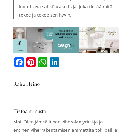
luotettava sähköurakoitsija, joka tietää mitä
tekee ja tekee sen hyvin.
F
Pi
W
Li
a
nt
h
n
c
er
at
k
Raisa Heino
e
e
s
e
b
st
A
dI
o
p
n
Tietoa minusta
o
p
Moi! Olen jämsäläinen viheralan yrittäjä ja
k
entinen viherrakentamisen ammattitaitokilpailija.