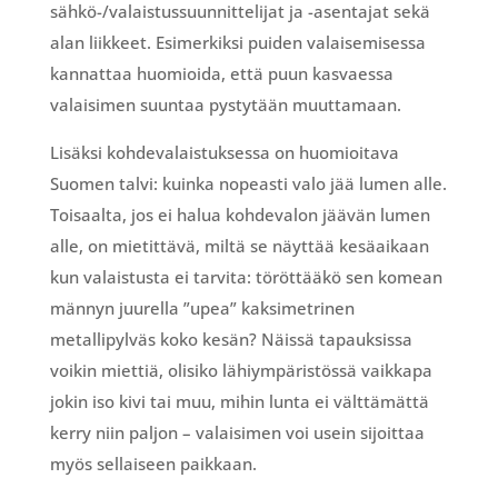
sähkö-/valaistussuunnittelijat ja -asentajat sekä
alan liikkeet. Esimerkiksi puiden valaisemisessa
kannattaa huomioida, että puun kasvaessa
valaisimen suuntaa pystytään muuttamaan.
Lisäksi kohdevalaistuksessa on huomioitava
Suomen talvi: kuinka nopeasti valo jää lumen alle.
Toisaalta, jos ei halua kohdevalon jäävän lumen
alle, on mietittävä, miltä se näyttää kesäaikaan
kun valaistusta ei tarvita: töröttääkö sen komean
männyn juurella ”upea” kaksimetrinen
metallipylväs koko kesän? Näissä tapauksissa
voikin miettiä, olisiko lähiympäristössä vaikkapa
jokin iso kivi tai muu, mihin lunta ei välttämättä
kerry niin paljon – valaisimen voi usein sijoittaa
myös sellaiseen paikkaan.