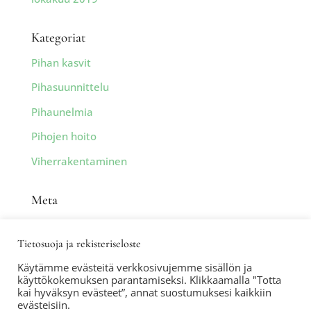
Kategoriat
Pihan kasvit
Pihasuunnittelu
Pihaunelmia
Pihojen hoito
Viherrakentaminen
Meta
Kirjaudu sisään
Tietosuoja ja rekisteriseloste
Sisältösyöte
Käytämme evästeitä verkkosivujemme sisällön ja
Kommenttisyöte
käyttökokemuksen parantamiseksi. Klikkaamalla "Totta
kai hyväksyn evästeet”, annat suostumuksesi kaikkiin
WordPress.org
evästeisiin.