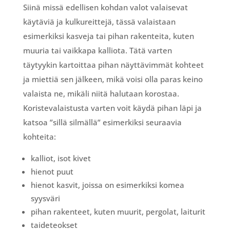
Siinä missä edellisen kohdan valot valaisevat
käytäviä ja kulkureittejä, tässä valaistaan
esimerkiksi kasveja tai pihan rakenteita, kuten
muuria tai vaikkapa kalliota. Tätä varten
täytyykin kartoittaa pihan näyttävimmät kohteet
ja miettiä sen jälkeen, mikä voisi olla paras keino
valaista ne, mikäli niitä halutaan korostaa.
Koristevalaistusta varten voit käydä pihan läpi ja
katsoa ”sillä silmällä” esimerkiksi seuraavia
kohteita:
kalliot, isot kivet
hienot puut
hienot kasvit, joissa on esimerkiksi komea
syysväri
pihan rakenteet, kuten muurit, pergolat, laiturit
taideteokset