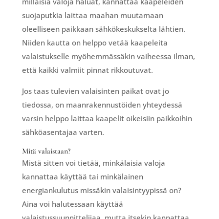
millaisia valoja haluat, kannattaa kaapeleiden
suojaputkia laittaa maahan muutamaan
oleelliseen paikkaan sähkökeskukselta lähtien.
Niiden kautta on helppo vetää kaapeleita
valaistukselle myöhemmässäkin vaiheessa ilman,
että kaikki valmiit pinnat rikkoutuvat.
Jos taas tulevien valaisinten paikat ovat jo
tiedossa, on maanrakennustöiden yhteydessä
varsin helppo laittaa kaapelit oikeisiin paikkoihin
sähköasentajaa varten.
Mitä valaistaan?
Mistä sitten voi tietää, minkälaisia valoja
kannattaa käyttää tai minkälainen
energiankulutus missäkin valaisintyypissä on?
Aina voi halutessaan käyttää
valaistussuunnittelijaa, mutta itsekin kannattaa