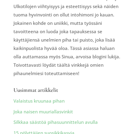
Ulkotilojen viihtyisyys ja esteettisyys sekä näiden
tuoma hyvinvointi on ollut intohimoni jo kauan.
Jokainen kohde on uniikki, mutta työssäni
tavoitteena on luoda joka tapauksessa se
käyttäjiensä unelmien piha tai puisto, joka lisää
kaikinpuolista hyvää oloa. Tässä asiassa haluan
olla auttamassa myös Sinua, arvoisa blogini lukija.
Toivottavasti löydät täältä vinkkejä omien
pihaunelmiesi toteuttamiseen!
Uusimmat artikkelit
Valaistus kruunaa pihan
Joka naisen muuriallasvinkit
Silkkaa säästöä pihasuunnittelun avulla
15 pölyttäjien suosikkikasvia