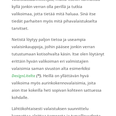
kyllä jonkin verran olla perillä ja tutkia
valikoimaa, jotta tietää mitä haluaa. Sinä itse
tiedät parhaiten myös mitä pihavalaistukselta
tarvitset.
Netistä löytyy paljon tietoa ja useampia
valaisinkauppoja, joihin pääsee jonkin verran
tutustumaan kotisohvalta käsin. Itse olen löytänyt
erittäin hyvän valikoiman eri valmistajien
valaisimia saman sivuston alta esimerkiksi
DesignLitelta
(*).
Heillä on yllättävän hyvä
valikoima myös aurinkokennovalaisimia, joita
aion itse kokeilla heti sopivan kohteen sattuessa
kohdalle.
Lähtökohtaisesti valaistuksen suunnittelu
kannattaa aloittaa tarpeesta ja turvallisuudesta.