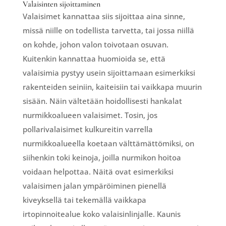
Valaisinten sijoittaminen
Valaisimet kannattaa siis sijoittaa aina sinne,
missä niille on todellista tarvetta, tai jossa niillä
on kohde, johon valon toivotaan osuvan.
Kuitenkin kannattaa huomioida se, että
valaisimia pystyy usein sijoittamaan esimerkiksi
rakenteiden seiniin, kaiteisiin tai vaikkapa muurin
sisään. Näin vältetään hoidollisesti hankalat
nurmikkoalueen valaisimet. Tosin, jos
pollarivalaisimet kulkureitin varrella
nurmikkoalueella koetaan välttämättömiksi, on
siihenkin toki keinoja, joilla nurmikon hoitoa
voidaan helpottaa. Näitä ovat esimerkiksi
valaisimen jalan ympäröiminen pienellä
kiveyksellä tai tekemällä vaikkapa
irtopinnoitealue koko valaisinlinjalle. Kaunis