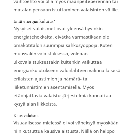
vaihtoehto voi olla myös maanpeiteperennan tai
matalan pensaan istuttaminen valaisinten välille.
Entä energiankulutus?
Nykyiset valaisimet ovat yleensä hyvinkin
energiatehokkaita, eivätkä varmastikaan ole
omakotitalon suurimpia sähkösyöppöjä. Kuten
muussakin valaistuksessa, voidaan
ulkovalaistuksessakin kuitenkin vaikuttaa
energiankulutukseen valonlähteen valinnalla sekä
erilaisten ajastimien ja hämärä- tai
liiketunnistimien asentamisella. Myös
etäohjattavia valaistusjärjestelmiä kannattaa
kysyä alan liikkeistä.
Kausivalaistus
Visuaalisessa mielessä ei voi väheksyä myöskään
niin kutsuttua kausivalaistusta. Niillä on helppo