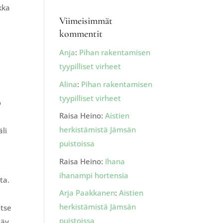
kka
Viimeisimmät
kommentit
Anja
:
Pihan rakentamisen
tyypilliset virheet
Alina
:
Pihan rakentamisen
tyypilliset virheet
o
Raisa Heino
:
Aistien
herkistämistä Jämsän
li
puistoissa
Raisa Heino
:
Ihana
ihanampi hortensia
ta.
Arja Paakkanen
:
Aistien
herkistämistä Jämsän
itse
puistoissa
käy