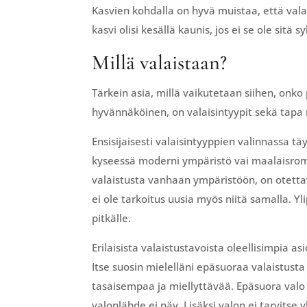
Kasvien kohdalla on hyvä muistaa, että valai
kasvi olisi kesällä kaunis, jos ei se ole sitä 
Millä valaistaan?
Tärkein asia, millä vaikutetaan siihen, onko 
hyvännäköinen, on valaisintyypit sekä tapa 
Ensisijaisesti valaisintyyppien valinnassa t
kyseessä moderni ympäristö vai maalaisrom
valaistusta vanhaan ympäristöön, on otettav
ei ole tarkoitus uusia myös niitä samalla. Y
pitkälle.
Erilaisista valaistustavoista oleellisimpia 
Itse suosin mielelläni epäsuoraa valaistusta 
tasaisempaa ja miellyttävää. Epäsuora valo t
valonlähde ei näy. Lisäksi valon ei tarvits