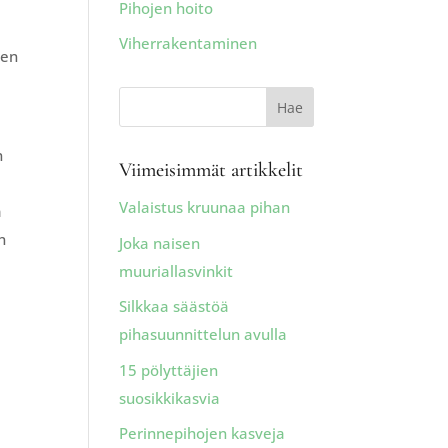
Pihojen hoito
Viherrakentaminen
nen
n
Viimeisimmät artikkelit
,
Valaistus kruunaa pihan
ä
n
Joka naisen
muuriallasvinkit
Silkkaa säästöä
pihasuunnittelun avulla
15 pölyttäjien
suosikkikasvia
Perinnepihojen kasveja