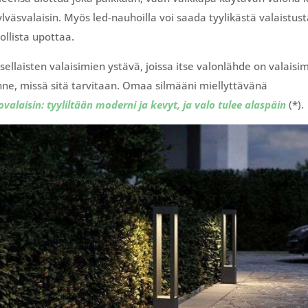
väsvalaisin. Myös led-nauhoilla voi saada tyylikästä valaistus
llista upottaa.
n sellaisten valaisimien ystävä, joissa itse valonlähde on valaisi
sinne, missä sitä tarvitaan. Omaa silmääni miellyttävänä
valaisin: tyyliltään moderni ja kevyt, ja valo tulee alaspäin
(*).