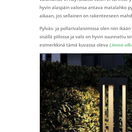
hyvin alaspäin valonsa antava matalahko pyl
aikaan, jos sellainen on rakenteeseen mahdo
Pylväs- ja pollarivalaisimissa olen niin ikää
sisällä piilossa ja valo on hyvin suunnattu 
esimerkkinä tämä kuvassa oleva
Lienna-ulko