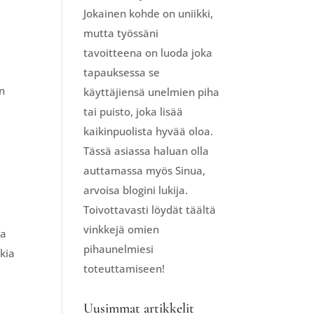
Jokainen kohde on uniikki,
mutta työssäni
tavoitteena on luoda joka
tapauksessa se
en
käyttäjiensä unelmien piha
tai puisto, joka lisää
a
kaikinpuolista hyvää oloa.
Tässä asiassa haluan olla
auttamassa myös Sinua,
arvoisa blogini lukija.
Toivottavasti löydät täältä
vinkkejä omien
sa
pihaunelmiesi
tkia
toteuttamiseen!
ä
Uusimmat artikkelit