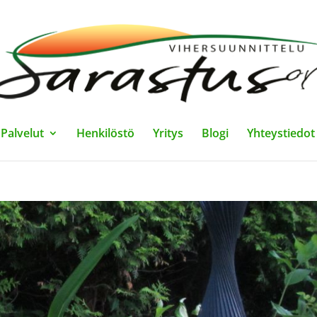
Palvelut
Henkilöstö
Yritys
Blogi
Yhteystiedot