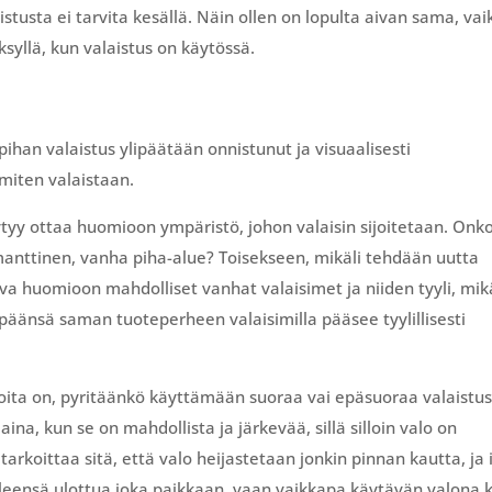
stusta ei tarvita kesällä. Näin ollen on lopulta aivan sama, vai
syksyllä, kun valaistus on käytössä.
pihan valaistus ylipäätään onnistunut ja visuaalisesti
miten valaistaan.
äytyy ottaa huomioon ympäristö, johon valaisin sijoitetaan. Onk
anttinen, vanha piha-alue? Toisekseen, mikäli tehdään uutta
a huomioon mahdolliset vanhat valaisimet ja niiden tyyli, mikä
lipäänsä saman tuoteperheen valaisimilla pääsee tyylillisesti
asioita on, pyritäänkö käyttämään suoraa vai epäsuoraa valaistus
aina, kun se on mahdollista ja järkevää, sillä silloin valo on
arkoittaa sitä, että valo heijastetaan jonkin pinnan kautta, ja 
e yleensä ulottua joka paikkaan, vaan vaikkapa käytävän valona 