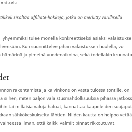
unnittelu
kkeli sisältää affiliate-linkkejä, jotka on merkitty värillisellä
 lyhyemmiksi tulee monella konkreettiseksi asiaksi valaistuks
ieleenkään. Kun suunnittelee pihan valaistuksen huolella, voi
aa hämärinä ja pimeinä vuodenaikoina, sekä todellakin kruunat
det
unnon rakentamista ja kaivinkone on vasta tulossa tontille, on
aa siihen, miten paljon valaistusmahdollisuuksia pihassa jatkos
 mihin tai millaisia valoja haluat, kannattaa kaapeleiden suojapu
kaan sähkökeskukselta lähtien. Niiden kautta on helppo vetä
aiheessa ilman, että kaikki valmiit pinnat rikkoutuvat.