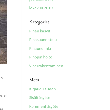
lokakuu 2019
Kategoriat
Pihan kasvit
Pihasuunnittelu
Pihaunelmia
Pihojen hoito
Viherrakentaminen
.
en
Meta
Kirjaudu sisään
s ei
Sisältösyöte
Kommenttisyöte
sa