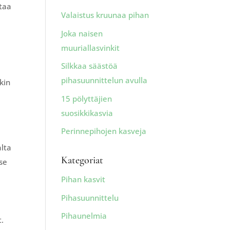
ttaa
Valaistus kruunaa pihan
Joka naisen
muuriallasvinkit
Silkkaa säästöä
pihasuunnittelun avulla
kin
15 pölyttäjien
suosikkikasvia
Perinnepihojen kasveja
alta
Kategoriat
tse
Pihan kasvit
Pihasuunnittelu
Pihaunelmia
t.