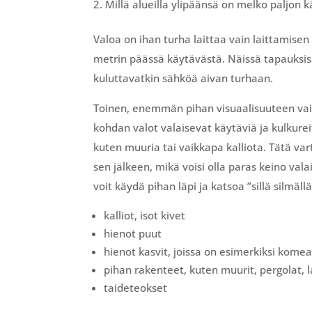
Millä alueilla ylipäänsä on melko paljo
Valoa on ihan turha laittaa vain laittamisen
metrin päässä käytävästä. Näissä tapauksissa
kuluttavatkin sähköä aivan turhaan.
Toinen, enemmän pihan visuaalisuuteen vaiku
kohdan valot valaisevat käytäviä ja kulkurei
kuten muuria tai vaikkapa kalliota. Tätä va
sen jälkeen, mikä voisi olla paras keino vala
voit käydä pihan läpi ja katsoa ”sillä silmäl
kalliot, isot kivet
hienot puut
hienot kasvit, joissa on esimerkiksi kome
pihan rakenteet, kuten muurit, pergolat, la
taideteokset