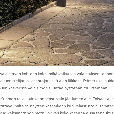
valaistavan kohteen koko, mikä vaikuttaa valaistuksen tehoon
uunnittelijat ja -asentajat sekä alan liikkeet. Esimerkiksi puid
 puun kasvaessa valaisimen suuntaa pystytään muuttamaan.
uomen talvi: kuinka nopeasti valo jää lumen alle. Toisaalta, jo
ittävä, miltä se näyttää kesäaikaan kun valaistusta ei tarvita:
ea” kaksimetrinen metallipylväs koko kesän? Näissä tapauksis