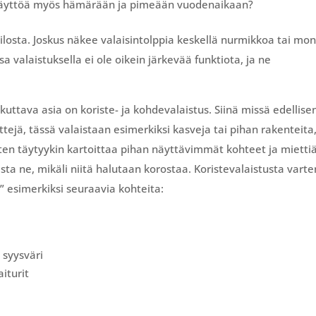
n käyttöä myös hämärään ja pimeään vuodenaikaan?
 ilosta. Joskus näkee valaisintolppia keskellä nurmikkoa tai mo
 valaistuksella ei ole oikein järkevää funktiota, ja ne
ttava asia on koriste- ja kohdevalaistus. Siinä missä edellise
ttejä, tässä valaistaan esimerkiksi kasveja tai pihan rakenteita
rten täytyykin kartoittaa pihan näyttävimmät kohteet ja mietti
ista ne, mikäli niitä halutaan korostaa. Koristevalaistusta varte
lä” esimerkiksi seuraavia kohteita:
a syysväri
iturit