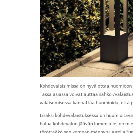
Kohdevalaisimissa on hyvä ottaa huomioon 
Tässä asiassa voivat auttaa sähkö-/valaistuss
valaisemisessa kannattaa huomioida, että
Lisäksi kohdevalaistuksessa on huomioitava S
halua kohdevalon jäävän lumen alle, on miet
töröttääkö sen komean männyn juurella ”up