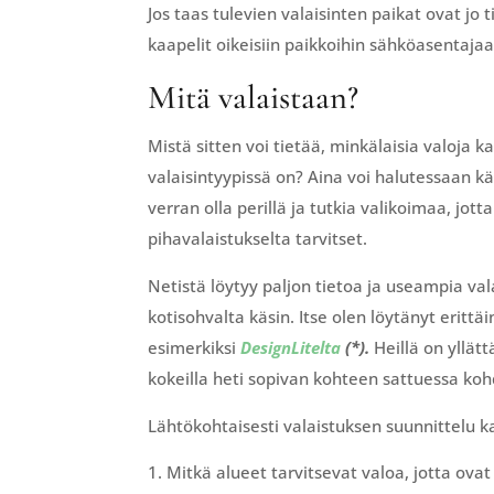
Jos taas tulevien valaisinten paikat ovat j
kaapelit oikeisiin paikkoihin sähköasentaja
Mitä valaistaan?
Mistä sitten voi tietää, minkälaisia valoja
valaisintyypissä on? Aina voi halutessaan kä
verran olla perillä ja tutkia valikoimaa, jot
pihavalaistukselta tarvitset.
Netistä löytyy paljon tietoa ja useampia va
kotisohvalta käsin. Itse olen löytänyt eritt
esimerkiksi
DesignLitelta
(*).
Heillä on yllät
kokeilla heti sopivan kohteen sattuessa koh
Lähtökohtaisesti valaistuksen suunnittelu ka
Mitkä alueet tarvitsevat valoa, jotta ovat 