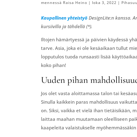
mennessä
Raisa Heino
|
loka 3, 2022
|
Pihasu
Kaupallinen yhteistyö
DesignLite:n kanssa. Arti
kursiivilla ja tähdellä (*).
Iltojen hämärtyessä ja päivien käydessä yhä
tarve. Asia, joka ei ole kesäaikaan tullut m
lopputulos tuoda runsaasti lisää käyttöaik
koko pihan!
Uuden pihan mahdollisuu
Jos olet vasta aloittamassa talon tai kesäas
Sinulla kaikkein paras mahdollisuus vaikutt
on. Siksi, vaikka et vielä ihan tietäisikään,
laittaa maahan muutamaan oleelliseen paik
kaapeleita valaistukselle myöhemmässäkin v